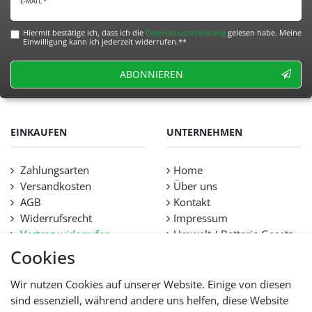
E-MAIL *
Hiermit bestätige ich, dass ich die
Daten­schutz­erklärung
gelesen habe. Meine
Einwilligung kann ich jederzeit widerrufen.**
ABONNIEREN
EINKAUFEN
UNTERNEHMEN
Zahlungsarten
Home
Versandkosten
Über uns
AGB
Kontakt
Widerrufsrecht
Impressum
Vertrag widerrufen
Umwelt / Batterie Gesetz
Datenschutz
Stellenangebote
Cookies
Hilfe
Lieferfristen und
Wir nutzen Cookies auf unserer Website. Einige von diesen
Lieferbeschränkung
sind essenziell, während andere uns helfen, diese Website