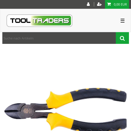
0,00 EUR
☰