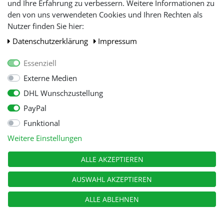
und Ihre Erfahrung zu verbessern. Weitere Informationen zu
den von uns verwendeten Cookies und Ihren Rechten als
WIR AKZEPTIEREN
Nutzer finden Sie hier:
Daten­schutz­erklärung
Impressum
Essenziell
Externe Medien
DHL Wunschzustellung
PayPal
Funktional
Alle Preise inkl. gesetzl. Mehwersteuer zzgl.
Versandkosten
, wenn nicht
Weitere Einstellungen
anders beschrieben.
© Copyright 2026 Tooltraders GmbH. Alle Rechte vorbehalten
ALLE AKZEPTIEREN
AUSWAHL AKZEPTIEREN
ALLE ABLEHNEN