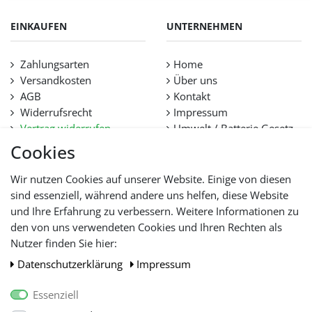
EINKAUFEN
UNTERNEHMEN
Zahlungsarten
Home
Versandkosten
Über uns
AGB
Kontakt
Widerrufsrecht
Impressum
Vertrag widerrufen
Umwelt / Batterie Gesetz
Datenschutz
Stellenangebote
Cookies
Hilfe
Lieferfristen und
Wir nutzen Cookies auf unserer Website. Einige von diesen
Lieferbeschränkung
sind essenziell, während andere uns helfen, diese Website
und Ihre Erfahrung zu verbessern. Weitere Informationen zu
den von uns verwendeten Cookies und Ihren Rechten als
WIR AKZEPTIEREN
Nutzer finden Sie hier:
Daten­schutz­erklärung
Impressum
Essenziell