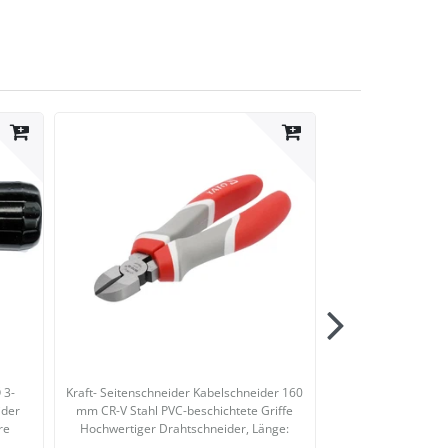
 3-
Kraft- Seitenschneider Kabelschneider 160
Telefonzange Sp
ider
mm CR-V Stahl PVC-beschichtete Griffe
gebogen
,
re
Hochwertiger Drahtschneider
, Länge:
160mm