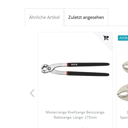
Ähnliche Artikel
Zuletzt angesehen
Artik
Monierzange Kneifzange Beisszange
Rabitzange
, Länge: 275mm
Span