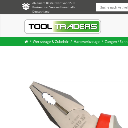
Ab einem Bestellwert von 150€
Kostenloser Versand innerhalb
Deutschland
Werkzeuge & Zubehör
Handwerkzeuge
Zangen / Schn