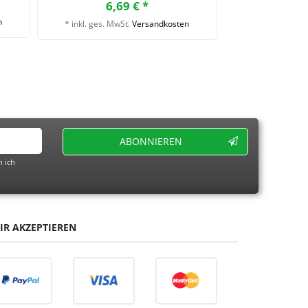
6,
6,69 € *
n
*
inkl. ges. Mw
*
inkl. ges. MwSt.
Versandkosten
ABONNIEREN
 ich
IR AKZEPTIEREN