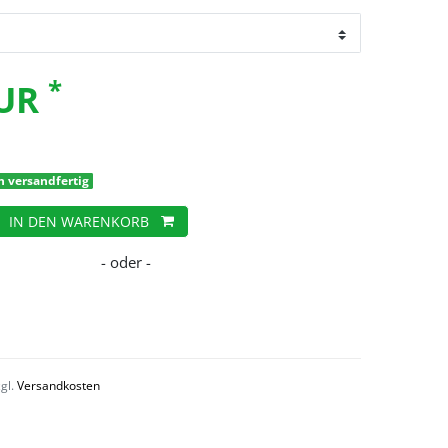
*
EUR
h versandfertig
IN DEN WARENKORB
zgl.
Versandkosten