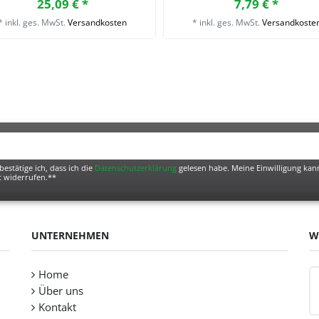
25,09 € *
7,79 € *
*
inkl. ges. MwSt.
Versandkosten
*
inkl. ges. MwSt.
Versandkoste
bestätige ich, dass ich die
Daten­schutz­erklärung
gelesen habe. Meine Einwilligung kann
t widerrufen.**
UNTERNEHMEN
W
Home
Über uns
Kontakt