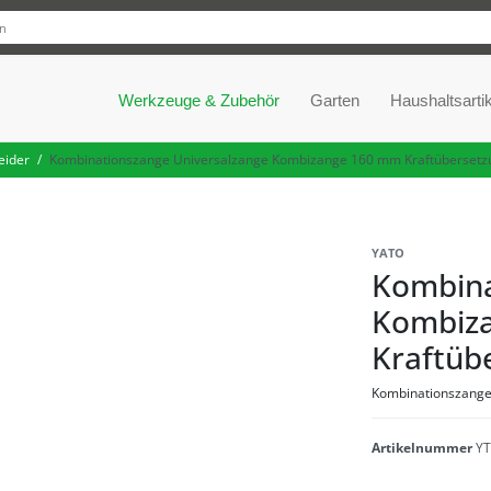
Werkzeuge & Zubehör
Garten
Haushaltsartik
eider
Kombinationszange Universalzange Kombizange 160 mm Kraftübersetz
YATO
Kombina
Kombiz
Kraftüb
Kombinationszang
Artikelnummer
YT