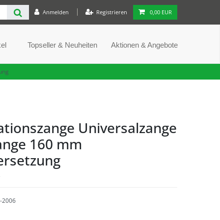
Anmelden
Registrieren
0,00 EUR
el
Topseller & Neuheiten
Aktionen & Angebote
ung
tionszange Universalzange
ange 160 mm
ersetzung
e
-2006