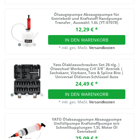
Ölsaugepumpe Absaugepumpe für
Getriebeöl und Kraftstoff Handpumpe
Transfer
, Auswahl: 1.6L (YT-07078)
12,29 € *
IN DEN WARENKORB
*
inkl. ges. MwSt.
Versandkosten
Yato Ölablassschrauben Set 26‑tlg. |
Ölwechsel Werkzeug CrV 3/8″ Antrieb |
Sechskant, Vierkant, Torx & Spline Bits |
Universal Öldienst‑Schlüssel Auto
24,49 € *
IN DEN WARENKORB
*
inkl. ges. MwSt.
Versandkosten
YATO Ölabsaugpumpe Absaugpumpe
Umfüllpumpe Kraftstoffpumpe mit
Schnellkupplungen 1,5L Motor Öl
Getriebeöl
25,09 € *