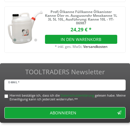
Profi Ölkanne Füllkanne Ölkanister
Kanne Öler m. Ausgussrohr Messkanne 1L
3L 5L 10L
, Ausführung: Kanne 10L - YT-
06987
24,29 € *
IN DEN WARENKORB
*
inkl. ges. MwSt.
Versandkosten
TOOLTRADERS Newsletter
E-MAIL *
Hiermit bestätige ich, dass ich die
Daten­schutz­erklärung
gelesen habe. Meine
Einwilligung kann ich jederzeit widerrufen.**
ABONNIEREN