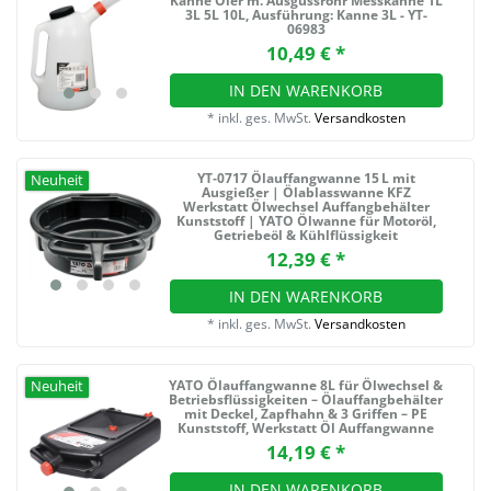
Kanne Öler m. Ausgussrohr Messkanne 1L
3L 5L 10L
, Ausführung: Kanne 3L - YT-
06983
10,49 € *
IN DEN WARENKORB
*
inkl. ges. MwSt.
Versandkosten
YT‑0717 Ölauffangwanne 15 L mit
Neuheit
Ausgießer | Ölablasswanne KFZ
Werkstatt Ölwechsel Auffangbehälter
Kunststoff | YATO Ölwanne für Motoröl,
Getriebeöl & Kühlflüssigkeit
12,39 € *
IN DEN WARENKORB
*
inkl. ges. MwSt.
Versandkosten
YATO Ölauffangwanne 8L für Ölwechsel &
Neuheit
Betriebsflüssigkeiten – Ölauffangbehälter
mit Deckel, Zapfhahn & 3 Griffen – PE
Kunststoff, Werkstatt Öl Auffangwanne
14,19 € *
IN DEN WARENKORB