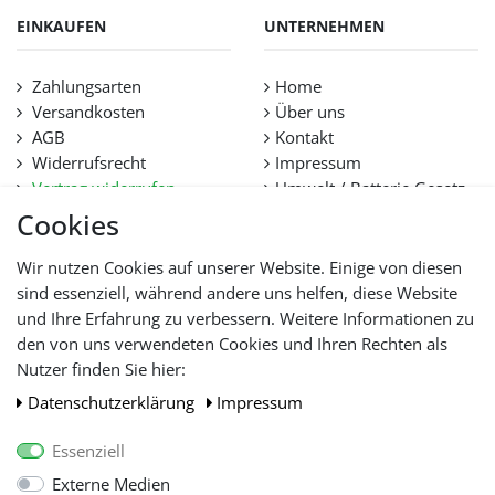
EINKAUFEN
UNTERNEHMEN
Zahlungsarten
Home
Versandkosten
Über uns
AGB
Kontakt
Widerrufsrecht
Impressum
Vertrag widerrufen
Umwelt / Batterie Gesetz
Datenschutz
Stellenangebote
Cookies
Hilfe
Lieferfristen und
Wir nutzen Cookies auf unserer Website. Einige von diesen
Lieferbeschränkung
sind essenziell, während andere uns helfen, diese Website
und Ihre Erfahrung zu verbessern. Weitere Informationen zu
den von uns verwendeten Cookies und Ihren Rechten als
WIR AKZEPTIEREN
Nutzer finden Sie hier:
Daten­schutz­erklärung
Impressum
Essenziell
Externe Medien