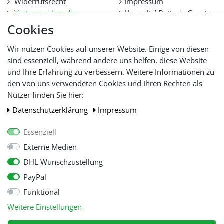
Widerrufsrecht
Impressum
Vertrag widerrufen
Umwelt / Batterie Gesetz
Datenschutz
Stellenangebote
Cookies
Hilfe
Lieferfristen und
Wir nutzen Cookies auf unserer Website. Einige von diesen
Lieferbeschränkung
sind essenziell, während andere uns helfen, diese Website
und Ihre Erfahrung zu verbessern. Weitere Informationen zu
den von uns verwendeten Cookies und Ihren Rechten als
WIR AKZEPTIEREN
Nutzer finden Sie hier:
Daten­schutz­erklärung
Impressum
Essenziell
Externe Medien
DHL Wunschzustellung
PayPal
Funktional
Alle Preise inkl. gesetzl. Mehwersteuer zzgl.
Versandkosten
, wenn nicht
Weitere Einstellungen
anders beschrieben.
© Copyright 2026 Tooltraders GmbH. Alle Rechte vorbehalten