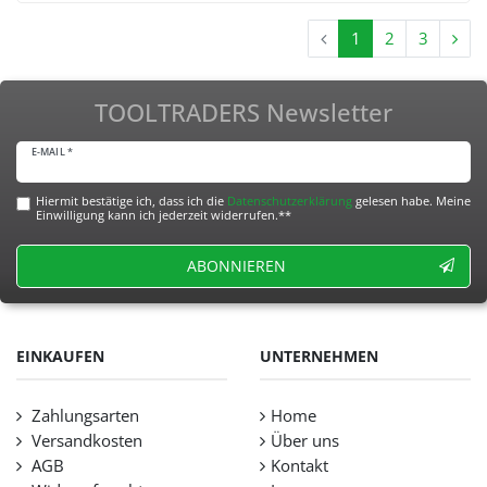
1
2
3
TOOLTRADERS Newsletter
E-MAIL *
Hiermit bestätige ich, dass ich die
Daten­schutz­erklärung
gelesen habe. Meine
Einwilligung kann ich jederzeit widerrufen.**
ABONNIEREN
EINKAUFEN
UNTERNEHMEN
Zahlungsarten
Home
Versandkosten
Über uns
AGB
Kontakt