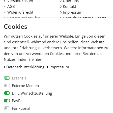
Versandkosten
Über uns
AGB
Kontakt
Widerrufsrecht
Impressum
Vertrag widerrufen
Umwelt / Batterie Gesetz
Datenschutz
Stellenangebote
Cookies
Hilfe
Lieferfristen und
Wir nutzen Cookies auf unserer Website. Einige von diesen
Lieferbeschränkung
sind essenziell, während andere uns helfen, diese Website
und Ihre Erfahrung zu verbessern. Weitere Informationen zu
den von uns verwendeten Cookies und Ihren Rechten als
WIR AKZEPTIEREN
Nutzer finden Sie hier:
Daten­schutz­erklärung
Impressum
Essenziell
Externe Medien
DHL Wunschzustellung
PayPal
Funktional
Alle Preise inkl. gesetzl. Mehwersteuer zzgl.
Versandkosten
, wenn nicht