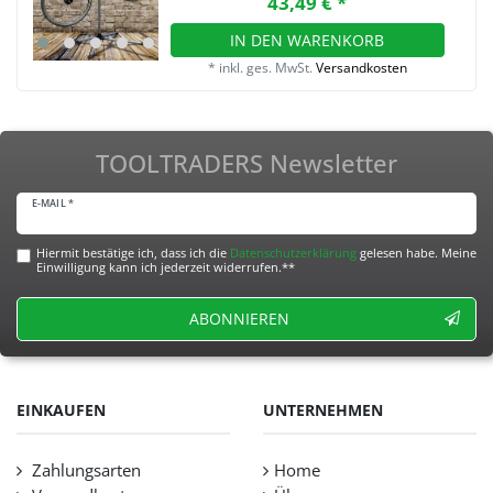
43,49 € *
IN DEN WARENKORB
*
inkl. ges. MwSt.
Versandkosten
TOOLTRADERS Newsletter
E-MAIL *
Hiermit bestätige ich, dass ich die
Daten­schutz­erklärung
gelesen habe. Meine
Einwilligung kann ich jederzeit widerrufen.**
ABONNIEREN
EINKAUFEN
UNTERNEHMEN
Zahlungsarten
Home