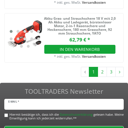
*
inkl. ges. MwSt.
Versandkosten
Akku Gras- und Strauchschere 18 V mit 2,0
Ah Akku und Ladegerät, bürstenloser
Motor, 2-in-1 Rasenschere und
Heckenschere, 180 mm Grasschere, 92
mm Strauchschere, YATO
62,79 € *
IN DEN WARENKORB
*
inkl. ges. MwSt.
Versandkosten
1
2
3
TOOLTRADERS Newsletter
E-MAIL *
Hiermit bestätige ich, dass ich die
Daten­schutz­erklärung
gelesen habe. Meine
Einwilligung kann ich jederzeit widerrufen.**