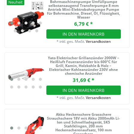
Bohrmaschinenpumpe Umfüllpumpe
Neuheit
selbstansaugend Transferpumpe 8 mm
Antrieb Mini-Elektrobohrpumpe Pumpe
für Bohrmaschine, Diesel, Öl, Flüssigkeit,
Wasser
6,79 € *
IN DEN WARENKORB
*
inkl. ges. MwSt.
Versandkosten
Yato Elektrischer Grillanzünder 2000W –
Heißluft Feueranzünder bis 600°C für
Grill, Kamin, Holzkohle & Holz –
Elektrischer Kohleanzünder 230V ohne
chemische Anzünder
31,69 € *
IN DEN WARENKORB
*
inkl. ges. MwSt.
Versandkosten
Akku Heckenschere Grasschere
Strauchschere 18V mit Akku 2000mAh Li-
Ion und Schnellladegerät, SK5
Stahlklingen, 200 mm
Heckenscherenaufsatz, 100 mm
Grasschere,