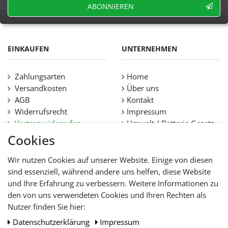
ABONNIEREN
EINKAUFEN
UNTERNEHMEN
Zahlungsarten
Home
Versandkosten
Über uns
AGB
Kontakt
Widerrufsrecht
Impressum
Vertrag widerrufen
Umwelt / Batterie Gesetz
Datenschutz
Stellenangebote
Cookies
Hilfe
Lieferfristen und
Wir nutzen Cookies auf unserer Website. Einige von diesen
Lieferbeschränkung
sind essenziell, während andere uns helfen, diese Website
und Ihre Erfahrung zu verbessern. Weitere Informationen zu
den von uns verwendeten Cookies und Ihren Rechten als
WIR AKZEPTIEREN
Nutzer finden Sie hier:
Daten­schutz­erklärung
Impressum