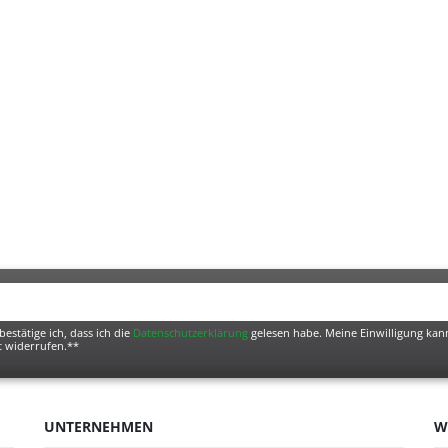
bestätige ich, dass ich die
Daten­schutz­erklärung
gelesen habe. Meine Einwilligung kann
t widerrufen.**
UNTERNEHMEN
W