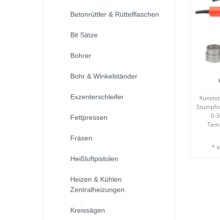
Betonrüttler & Rüttelflaschen
Bit Sätze
Bohrer
Bohr & Winkelständer
Exzenterschleifer
Kunstst
Stumpfs
0-3
Fettpressen
Temp
Fräsen
*
i
Heißluftpistolen
Heizen & Kühlen
Zentralheizungen
Kreissägen