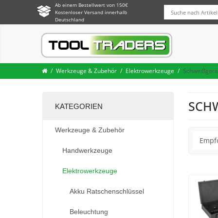
Ab einem Bestellwert von 150€
Kostenloser Versand innerhalb
Deutschland
Werkzeuge & Zubehör
Elektrowerkzeuge
Schweißgerä
SCHW
KATEGORIEN
Werkzeuge & Zubehör
Handwerkzeuge
Elektrowerkzeuge
Akku Ratschenschlüssel
Beleuchtung