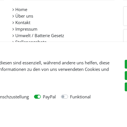
Home
Über uns
Kontakt
Impressum
Umwelt / Batterie Gesetz
Stellenangebote
diesen sind essenziell, während andere uns helfen, diese
 Informationen zu den von uns verwendeten Cookies und
Preise inkl. gesetzl. Mehwersteuer zzgl.
Versandkosten
, wenn nicht anders beschr
© Copyright 2026 Tooltraders GmbH. Alle Rechte vorbehalten
schzustellung
PayPal
Funktional