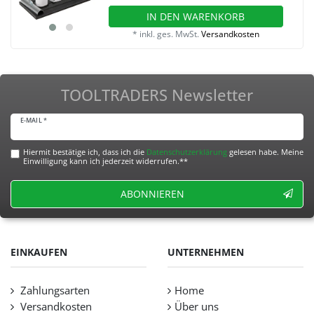
IN DEN WARENKORB
*
inkl. ges. MwSt.
Versandkosten
TOOLTRADERS Newsletter
E-MAIL *
Hiermit bestätige ich, dass ich die
Daten­schutz­erklärung
gelesen habe. Meine
Einwilligung kann ich jederzeit widerrufen.**
ABONNIEREN
EINKAUFEN
UNTERNEHMEN
Zahlungsarten
Home
Versandkosten
Über uns