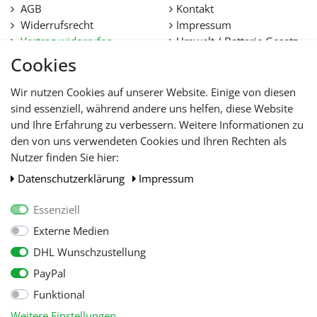
AGB
Kontakt
Widerrufsrecht
Impressum
Vertrag widerrufen
Umwelt / Batterie Gesetz
Datenschutz
Stellenangebote
Cookies
Hilfe
Lieferfristen und
Wir nutzen Cookies auf unserer Website. Einige von diesen
Lieferbeschränkung
sind essenziell, während andere uns helfen, diese Website
und Ihre Erfahrung zu verbessern. Weitere Informationen zu
den von uns verwendeten Cookies und Ihren Rechten als
WIR AKZEPTIEREN
Nutzer finden Sie hier:
Daten­schutz­erklärung
Impressum
Essenziell
Externe Medien
DHL Wunschzustellung
PayPal
Funktional
Alle Preise inkl. gesetzl. Mehwersteuer zzgl.
Versandkosten
, wenn nicht
Weitere Einstellungen