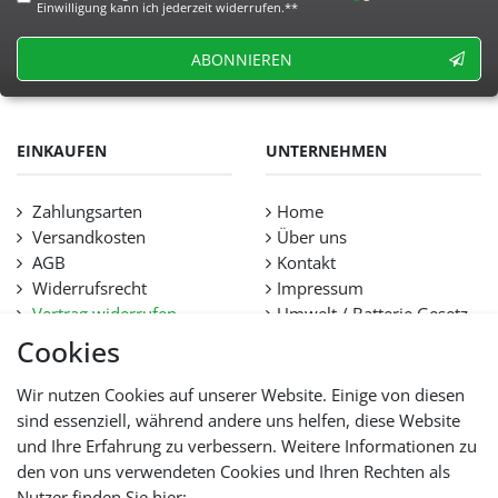
Einwilligung kann ich jederzeit widerrufen.**
ABONNIEREN
EINKAUFEN
UNTERNEHMEN
Zahlungsarten
Home
Versandkosten
Über uns
AGB
Kontakt
Widerrufsrecht
Impressum
Vertrag widerrufen
Umwelt / Batterie Gesetz
Datenschutz
Stellenangebote
Cookies
Hilfe
Lieferfristen und
Wir nutzen Cookies auf unserer Website. Einige von diesen
Lieferbeschränkung
sind essenziell, während andere uns helfen, diese Website
und Ihre Erfahrung zu verbessern. Weitere Informationen zu
den von uns verwendeten Cookies und Ihren Rechten als
WIR AKZEPTIEREN
Nutzer finden Sie hier: