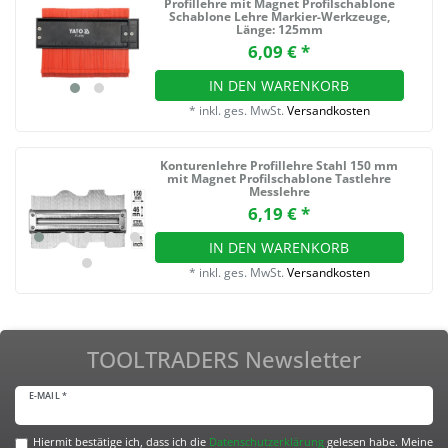
Profillehre mit Magnet Profilschablone
Schablone Lehre Markier-Werkzeuge
,
Länge: 125mm
6,09 € *
IN DEN WARENKORB
*
inkl. ges. MwSt.
Versandkosten
Konturenlehre Profillehre Stahl 150 mm
mit Magnet Profilschablone Tastlehre
Messlehre
6,19 € *
IN DEN WARENKORB
*
inkl. ges. MwSt.
Versandkosten
TOOLTRADERS Newsletter
E-MAIL *
Hiermit bestätige ich, dass ich die
Daten­schutz­erklärung
gelesen habe. Meine