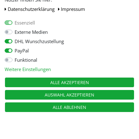
Daten­schutz­erklärung
Impressum
Essenziell
Externe Medien
DHL Wunschzustellung
PayPal
Funktional
Alle Preise inkl. gesetzl. Mehwersteuer zzgl.
Versandkosten
, wenn nicht
Weitere Einstellungen
anders beschrieben.
© Copyright 2026 Tooltraders GmbH. Alle Rechte vorbehalten
ALLE AKZEPTIEREN
AUSWAHL AKZEPTIEREN
ALLE ABLEHNEN