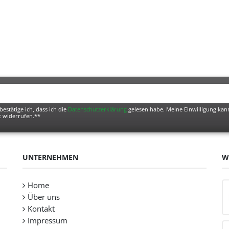
bestätige ich, dass ich die
Daten­schutz­erklärung
gelesen habe. Meine Einwilligung kann
t widerrufen.**
UNTERNEHMEN
W
Home
Über uns
Kontakt
Impressum