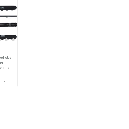
netheber
fer
pe LED
ten