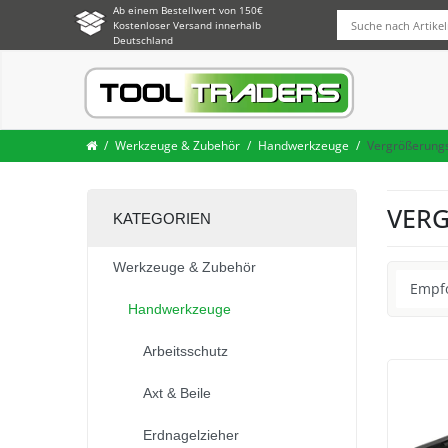
Ab einem Bestellwert von 150€
Kostenloser Versand innerhalb
Deutschland
Werkzeuge & Zubehör
Handwerkzeuge
Vergrößerung
VER
KATEGORIEN
Werkzeuge & Zubehör
Handwerkzeuge
Arbeitsschutz
Axt & Beile
Erdnagelzieher