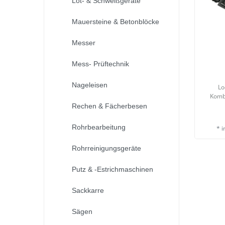
Löt- & Schweißgeräte
Mauersteine & Betonblöcke
Messer
Mess- Prüftechnik
Nageleisen
Lo
Komb
Rechen & Fächerbesen
Rohrbearbeitung
*
i
Rohrreinigungsgeräte
Putz & -Estrichmaschinen
Sackkarre
Sägen