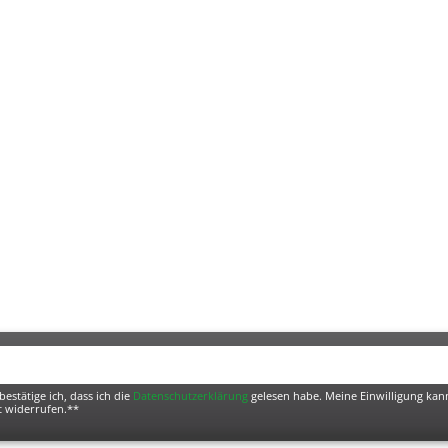
bestätige ich, dass ich die
Daten­schutz­erklärung
gelesen habe. Meine Einwilligung kann
t widerrufen.**