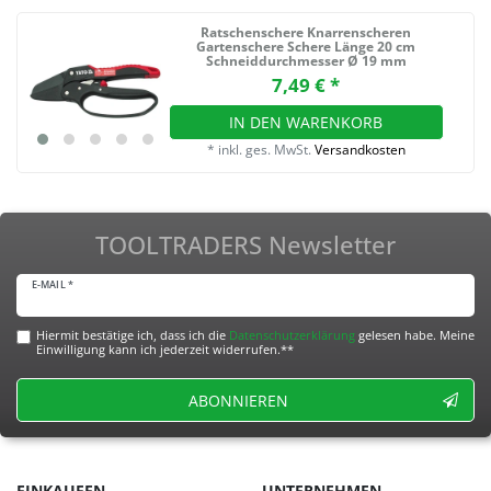
Ratschenschere Knarrenscheren
Gartenschere Schere Länge 20 cm
Schneiddurchmesser Ø 19 mm
7,49 € *
IN DEN WARENKORB
*
inkl. ges. MwSt.
Versandkosten
TOOLTRADERS Newsletter
E-MAIL *
Hiermit bestätige ich, dass ich die
Daten­schutz­erklärung
gelesen habe. Meine
Einwilligung kann ich jederzeit widerrufen.**
ABONNIEREN
EINKAUFEN
UNTERNEHMEN