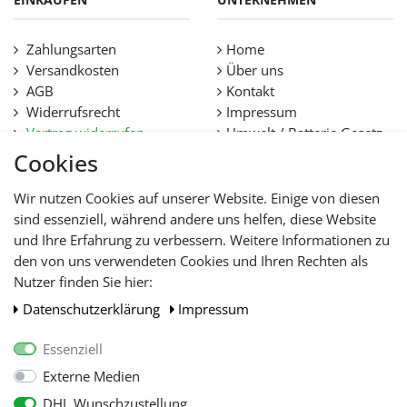
Zahlungsarten
Home
Versandkosten
Über uns
AGB
Kontakt
Widerrufsrecht
Impressum
Vertrag widerrufen
Umwelt / Batterie Gesetz
Datenschutz
Stellenangebote
Cookies
Hilfe
Lieferfristen und
Wir nutzen Cookies auf unserer Website. Einige von diesen
Lieferbeschränkung
sind essenziell, während andere uns helfen, diese Website
und Ihre Erfahrung zu verbessern. Weitere Informationen zu
den von uns verwendeten Cookies und Ihren Rechten als
WIR AKZEPTIEREN
Nutzer finden Sie hier:
Daten­schutz­erklärung
Impressum
Essenziell
Externe Medien
DHL Wunschzustellung