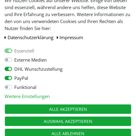
Wir nutzen Cookies auf unserer Website. Einige von diesen
Lieferbeschränkung
sind essenziell, während andere uns helfen, diese Website
und Ihre Erfahrung zu verbessern. Weitere Informationen zu
den von uns verwendeten Cookies und Ihren Rechten als
WIR AKZEPTIEREN
Nutzer finden Sie hier:
Daten­schutz­erklärung
Impressum
Essenziell
Externe Medien
DHL Wunschzustellung
PayPal
Funktional
Alle Preise inkl. gesetzl. Mehwersteuer zzgl.
Versandkosten
, wenn nicht
Weitere Einstellungen
anders beschrieben.
© Copyright 2026 Tooltraders GmbH. Alle Rechte vorbehalten
ALLE AKZEPTIEREN
AUSWAHL AKZEPTIEREN
ALLE ABLEHNEN