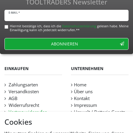
TOOLTRADERS Newsletter
E-MAIL *
Hiermit bestätige ich, dass ich die
Daten­schutz­erklärung
gelesen habe. Meine
Einwilligung kann ich jederzeit widerrufen.**
ABONNIEREN
EINKAUFEN
UNTERNEHMEN
Zahlungsarten
Home
Versandkosten
Über uns
AGB
Kontakt
Widerrufsrecht
Impressum
Vertrag widerrufen
Umwelt / Batterie Gesetz
Datenschutz
Stellenangebote
Cookies
Hilfe
Lieferfristen und