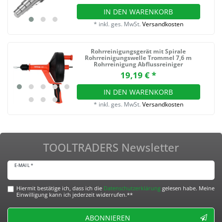
IN DEN WARENKORB
*
inkl. ges. MwSt.
Versandkosten
Rohrreinigungsgerät mit Spirale
Rohrreinigungswelle Trommel 7,6 m
Rohrreinigung Abflussreiniger
19,19 € *
IN DEN WARENKORB
*
inkl. ges. MwSt.
Versandkosten
TOOLTRADERS Newsletter
E-MAIL *
Hiermit bestätige ich, dass ich die
Daten­schutz­erklärung
gelesen habe. Meine
Einwilligung kann ich jederzeit widerrufen.**
ABONNIEREN