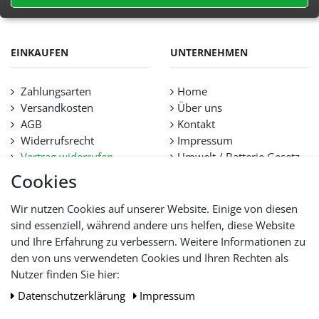
EINKAUFEN
UNTERNEHMEN
Zahlungsarten
Home
Versandkosten
Über uns
AGB
Kontakt
Widerrufsrecht
Impressum
Vertrag widerrufen
Umwelt / Batterie Gesetz
Datenschutz
Stellenangebote
Cookies
Hilfe
Lieferfristen und
Wir nutzen Cookies auf unserer Website. Einige von diesen
Lieferbeschränkung
sind essenziell, während andere uns helfen, diese Website
und Ihre Erfahrung zu verbessern. Weitere Informationen zu
den von uns verwendeten Cookies und Ihren Rechten als
WIR AKZEPTIEREN
Nutzer finden Sie hier:
Daten­schutz­erklärung
Impressum