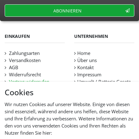
ABONNIEREN
EINKAUFEN
UNTERNEHMEN
Zahlungsarten
Home
Versandkosten
Über uns
AGB
Kontakt
Widerrufsrecht
Impressum
Vertrag widerrufen
Umwelt / Batterie Gesetz
Datenschutz
Stellenangebote
Cookies
Hilfe
Lieferfristen und
Wir nutzen Cookies auf unserer Website. Einige von diesen
Lieferbeschränkung
sind essenziell, während andere uns helfen, diese Website
und Ihre Erfahrung zu verbessern. Weitere Informationen zu
den von uns verwendeten Cookies und Ihren Rechten als
WIR AKZEPTIEREN
Nutzer finden Sie hier: