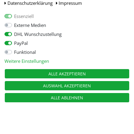
Daten­schutz­erklärung
Impressum
Essenziell
Externe Medien
DHL Wunschzustellung
PayPal
Funktional
Alle Preise inkl. gesetzl. Mehwersteuer zzgl.
Versandkosten
, wenn nicht
Weitere Einstellungen
anders beschrieben.
© Copyright 2026 Tooltraders GmbH. Alle Rechte vorbehalten
ALLE AKZEPTIEREN
AUSWAHL AKZEPTIEREN
ALLE ABLEHNEN