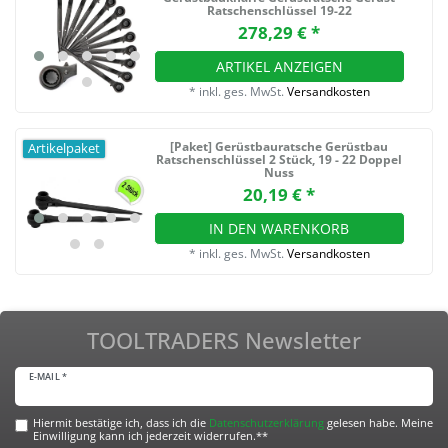
Ratschenschlüssel 19-22
278,29 € *
ARTIKEL ANZEIGEN
*
inkl. ges. MwSt.
Versandkosten
[Paket] Gerüstbauratsche Gerüstbau
Artikelpaket
Ratschenschlüssel 2 Stück, 19 - 22 Doppel
Nuss
20,19 € *
IN DEN WARENKORB
*
inkl. ges. MwSt.
Versandkosten
TOOLTRADERS Newsletter
E-MAIL *
Hiermit bestätige ich, dass ich die
Daten­schutz­erklärung
gelesen habe. Meine
Einwilligung kann ich jederzeit widerrufen.**