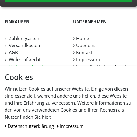
EINKAUFEN
UNTERNEHMEN
Zahlungsarten
Home
Versandkosten
Über uns
AGB
Kontakt
Widerrufsrecht
Impressum
Vertrag widerrufen
Umwelt / Batterie Gesetz
Datenschutz
Stellenangebote
Cookies
Hilfe
Lieferfristen und
Wir nutzen Cookies auf unserer Website. Einige von diesen
Lieferbeschränkung
sind essenziell, während andere uns helfen, diese Website
und Ihre Erfahrung zu verbessern. Weitere Informationen zu
den von uns verwendeten Cookies und Ihren Rechten als
WIR AKZEPTIEREN
Nutzer finden Sie hier:
Daten­schutz­erklärung
Impressum