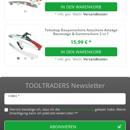
IN DEN WARENKORB
*
inkl. ges. MwSt.
Versandkosten
Teleskop Raupenschere Astschere Astsäge
Baumsäge & Gartenschere 2 in 1
15,99 € *
IN DEN WARENKORB
*
inkl. ges. MwSt.
Versandkosten
TOOLTRADERS Newsletter
E-MAIL *
Hiermit bestätige ich, dass ich die
Daten­schutz­erklärung
gelesen habe. Meine
Einwilligung kann ich jederzeit widerrufen.**
ABONNIEREN