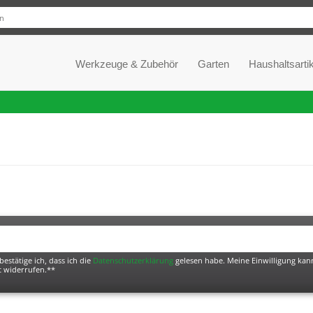
Werkzeuge & Zubehör
Garten
Haushaltsartik
bestätige ich, dass ich die
Daten­schutz­erklärung
gelesen habe. Meine Einwilligung kann
t widerrufen.**