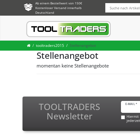
Ab einem Bestellwert von 150€
Kostenloser Versand innerhalb
Deutschland
tooltraders2015
Stellenangebot
Stellenangebot
momentan keine Stellenangebote
TOOLTRADERS
E-MAIL *
Newsletter
Hiermit 
jederzei