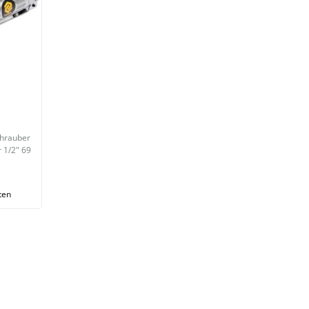
chrauber
 1/2" 69
ten