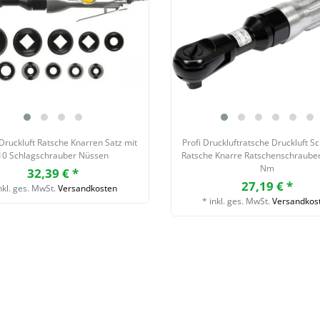
 Druckluft Ratsche Knarren Satz mit
Profi Druckluftratsche Druckluft S
10 Schlagschrauber Nüssen
Ratsche Knarre Ratschenschrauber
Nm
32,39 € *
27,19 € *
nkl. ges. MwSt.
Versandkosten
*
inkl. ges. MwSt.
Versandkos