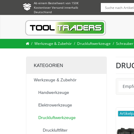
Ab einem Bestellwert von 150€
Kostenloser Versand innerhalb
Deutschland
Werkzeuge & Zubehör
Druckluftwerkzeuge
Schrauber
DRU
KATEGORIEN
Werkzeuge & Zubehör
Handwerkzeuge
Elektrowerkzeuge
Artikel
Druckluftwerkzeuge
Druckluftfilter