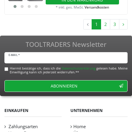
*
inkl. ges. MwSt.
Versandkosten
1
2
3
TOOLTRADERS Newsletter
E-MAIL *
Hiermit bestätige ich, dass ich die
Daten­schutz­erklärung
gelesen habe. Meine
Einwilligung kann ich jederzeit widerrufen.**
ABONNIEREN
EINKAUFEN
UNTERNEHMEN
Zahlungsarten
Home