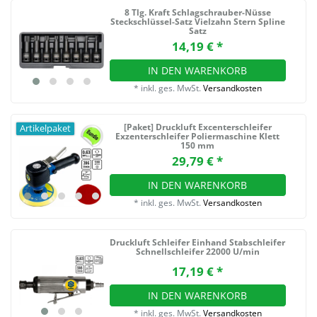
8 Tlg. Kraft Schlagschrauber-Nüsse
Steckschlüssel-Satz Vielzahn Stern Spline
Satz
14,19 € *
IN DEN WARENKORB
*
inkl. ges. MwSt.
Versandkosten
[Paket] Druckluft Excenterschleifer
Artikelpaket
Exzenterschleifer Poliermaschine Klett
150 mm
29,79 € *
IN DEN WARENKORB
*
inkl. ges. MwSt.
Versandkosten
Druckluft Schleifer Einhand Stabschleifer
Schnellschleifer 22000 U/min
17,19 € *
IN DEN WARENKORB
*
inkl. ges. MwSt.
Versandkosten