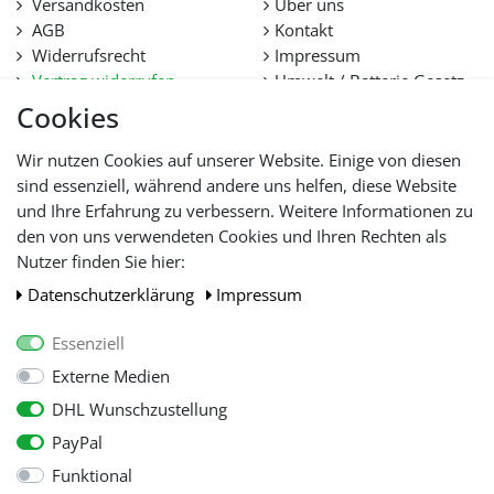
Versandkosten
Über uns
AGB
Kontakt
Widerrufsrecht
Impressum
Vertrag widerrufen
Umwelt / Batterie Gesetz
Datenschutz
Stellenangebote
Cookies
Hilfe
Lieferfristen und
Wir nutzen Cookies auf unserer Website. Einige von diesen
Lieferbeschränkung
sind essenziell, während andere uns helfen, diese Website
und Ihre Erfahrung zu verbessern. Weitere Informationen zu
den von uns verwendeten Cookies und Ihren Rechten als
WIR AKZEPTIEREN
Nutzer finden Sie hier:
Daten­schutz­erklärung
Impressum
Essenziell
Externe Medien
DHL Wunschzustellung
PayPal
Funktional
Alle Preise inkl. gesetzl. Mehwersteuer zzgl.
Versandkosten
, wenn nicht