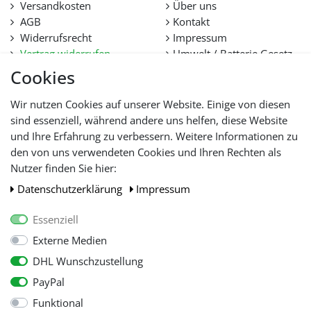
Versandkosten
Über uns
AGB
Kontakt
Widerrufsrecht
Impressum
Vertrag widerrufen
Umwelt / Batterie Gesetz
Datenschutz
Stellenangebote
Cookies
Hilfe
Lieferfristen und
Wir nutzen Cookies auf unserer Website. Einige von diesen
Lieferbeschränkung
sind essenziell, während andere uns helfen, diese Website
und Ihre Erfahrung zu verbessern. Weitere Informationen zu
den von uns verwendeten Cookies und Ihren Rechten als
WIR AKZEPTIEREN
Nutzer finden Sie hier:
Daten­schutz­erklärung
Impressum
Essenziell
Externe Medien
DHL Wunschzustellung
PayPal
Funktional