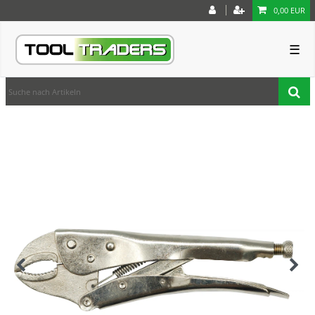
0,00 EUR
☰