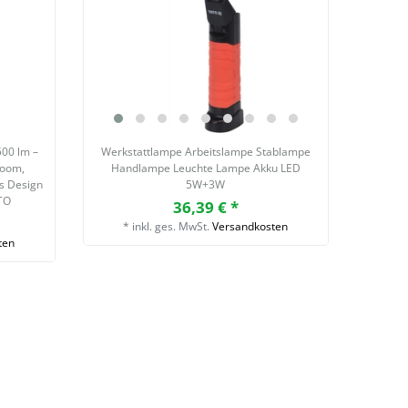
500 lm –
Werkstattlampe Arbeitslampe Stablampe
Zoom,
Handlampe Leuchte Lampe Akku LED
s Design
5W+3W
ATO
36,39 € *
*
inkl. ges. MwSt.
Versandkosten
ten