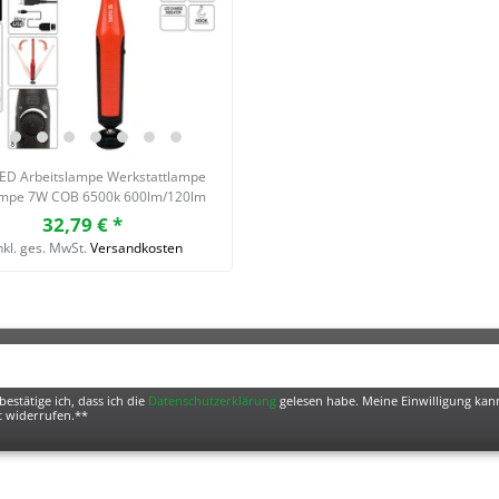
ED Arbeitslampe Werkstattlampe
ampe 7W COB 6500k 600lm/120lm
32,79 € *
nkl. ges. MwSt.
Versandkosten
bestätige ich, dass ich die
Daten­schutz­erklärung
gelesen habe. Meine Einwilligung kann
t widerrufen.**