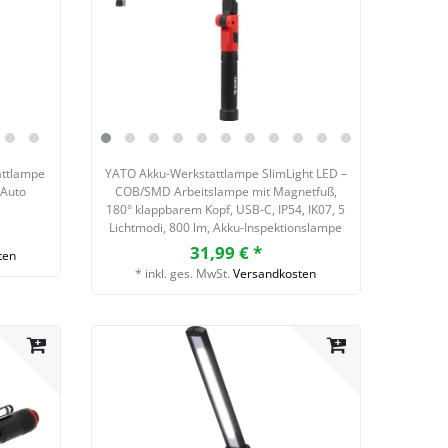
attlampe
YATO Akku-Werkstattlampe SlimLight LED –
 Auto
COB/SMD Arbeitslampe mit Magnetfuß,
180° klappbarem Kopf, USB-C, IP54, IK07, 5
Lichtmodi, 800 lm, Akku-Inspektionslampe
31,99 € *
ten
*
inkl. ges. MwSt.
Versandkosten