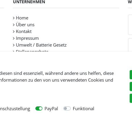
UNTERNEHMEN
W
Home
Über uns
Kontakt
Impressum
Umwelt / Batterie Gesetz
Stellenangebote
diesen sind essenziell, während andere uns helfen, diese
 Informationen zu den von uns verwendeten Cookies und
Preise inkl. gesetzl. Mehwersteuer zzgl.
Versandkosten
, wenn nicht anders beschr
© Copyright 2026 Tooltraders GmbH. Alle Rechte vorbehalten
schzustellung
PayPal
Funktional