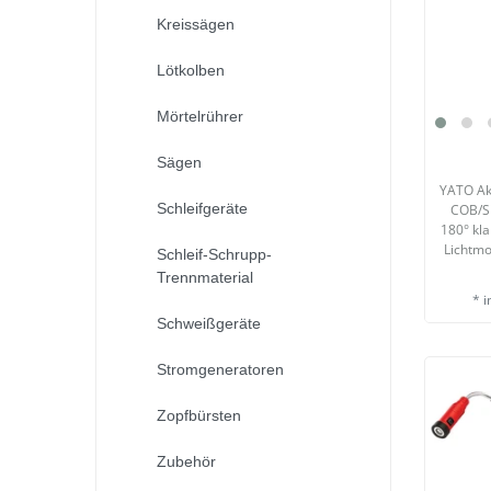
Kreissägen
Lötkolben
Mörtelrührer
Sägen
YATO Ak
Schleifgeräte
COB/S
180° kl
Lichtmo
Schleif-Schrupp-
Trennmaterial
*
i
Schweißgeräte
Stromgeneratoren
Zopfbürsten
Zubehör