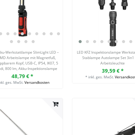
ku-Werkstattlampe SlimLight LED –
LED KFZ Inspektionslampe Werkst
MD Arbeitslampe mit Magnetfuß,
Stablampe Autolampe Set 3in1
appbarem Kopf, USB-C, IP54, IK07, 5
Arbeitsleuchte
di, 800 lm, Akku-Inspektionslampe
39,59 € *
48,79 € *
*
inkl. ges. MwSt.
Versandkos
nkl. ges. MwSt.
Versandkosten