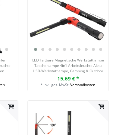
hler
LED Faltbare Magnetische Werkstattlampe
euchte
Taschenlampe 4in1 Arbeitsleuchte Akku
men
USB-Werkstattlampe, Camping & Outdoor
15,69 € *
ten
*
inkl. ges. MwSt.
Versandkosten