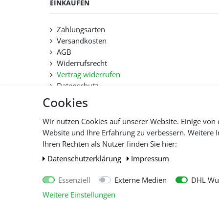
EINKAUFEN
Zahlungsarten
Versandkosten
AGB
Widerrufsrecht
Vertrag widerrufen
Datenschutz
Hilfe
Cookies
Lieferfristen und Lieferbeschränkung
Wir nutzen Cookies auf unserer Website. Einige von 
Website und Ihre Erfahrung zu verbessern. Weitere
Alle 
Ihren Rechten als Nutzer finden Sie hier:
Daten­schutz­erklärung
Impressum
Essenziell
Externe Medien
DHL Wun
Weitere Einstellungen