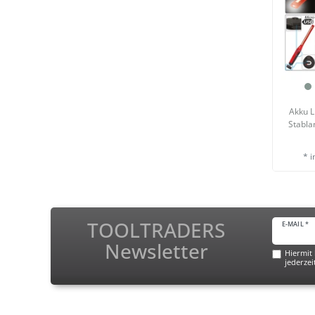
Akku L
Stabl
*
i
TOOLTRADERS
E-MAIL *
Newsletter
Hiermit 
jederzei