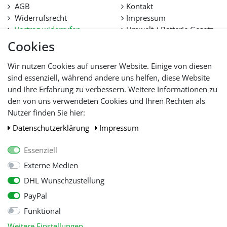
AGB
Kontakt
Widerrufsrecht
Impressum
Vertrag widerrufen
Umwelt / Batterie Gesetz
Datenschutz
Stellenangebote
Cookies
Hilfe
Lieferfristen und
Wir nutzen Cookies auf unserer Website. Einige von diesen
Lieferbeschränkung
sind essenziell, während andere uns helfen, diese Website
und Ihre Erfahrung zu verbessern. Weitere Informationen zu
den von uns verwendeten Cookies und Ihren Rechten als
WIR AKZEPTIEREN
Nutzer finden Sie hier:
Daten­schutz­erklärung
Impressum
Essenziell
Externe Medien
DHL Wunschzustellung
PayPal
Funktional
Alle Preise inkl. gesetzl. Mehwersteuer zzgl.
Versandkosten
, wenn nicht
Weitere Einstellungen