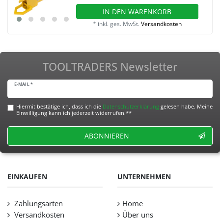
IN DEN WARENKORB
*
inkl. ges. MwSt.
Versandkosten
TOOLTRADERS Newsletter
E-MAIL *
Hiermit bestätige ich, dass ich die
Daten­schutz­erklärung
gelesen habe. Meine
Einwilligung kann ich jederzeit widerrufen.**
ABONNIEREN
EINKAUFEN
UNTERNEHMEN
Zahlungsarten
Home
Versandkosten
Über uns