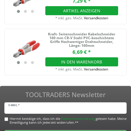
7,29 € *
ARTIKEL ANZEIGEN
*
inkl. ges. MwSt.
Versandkosten
Kraft- Seitenschneider Kabelschneider
160 mm CR-V Stahl PVC-beschichtete
Griffe Hochwertiger Drahtschneider
,
Länge: 160mm
6,69 € *
IN DEN WARENKORB
*
inkl. ges. MwSt.
Versandkosten
TOOLTRADERS Newsletter
E-MAIL *
Hiermit bestätige ich, dass ich die
Daten­schutz­erklärung
gelesen habe. Meine
Einwilligung kann ich jederzeit widerrufen.**