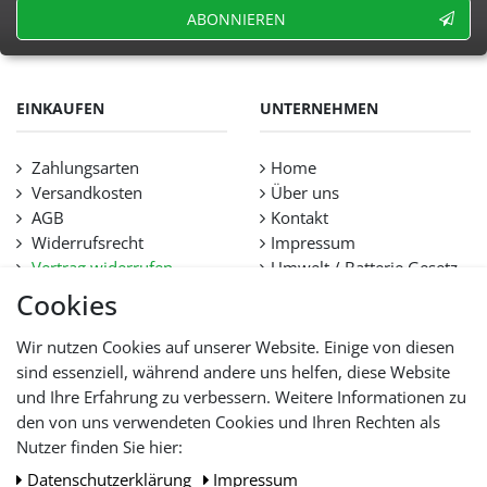
ABONNIEREN
EINKAUFEN
UNTERNEHMEN
Zahlungsarten
Home
Versandkosten
Über uns
AGB
Kontakt
Widerrufsrecht
Impressum
Vertrag widerrufen
Umwelt / Batterie Gesetz
Datenschutz
Stellenangebote
Cookies
Hilfe
Lieferfristen und
Wir nutzen Cookies auf unserer Website. Einige von diesen
Lieferbeschränkung
sind essenziell, während andere uns helfen, diese Website
und Ihre Erfahrung zu verbessern. Weitere Informationen zu
den von uns verwendeten Cookies und Ihren Rechten als
WIR AKZEPTIEREN
Nutzer finden Sie hier:
Daten­schutz­erklärung
Impressum