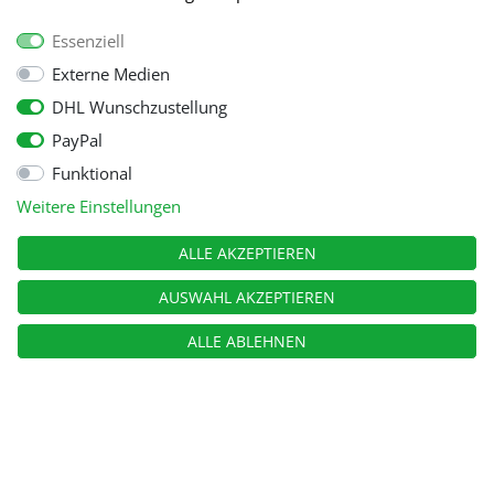
Essenziell
Externe Medien
DHL Wunschzustellung
PayPal
Funktional
Alle Preise inkl. gesetzl. Mehwersteuer zzgl.
Versandkosten
, wenn nicht
Weitere Einstellungen
anders beschrieben.
© Copyright 2026 Tooltraders GmbH. Alle Rechte vorbehalten
ALLE AKZEPTIEREN
AUSWAHL AKZEPTIEREN
ALLE ABLEHNEN