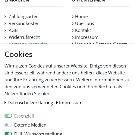
Zahlungsarten
Home
Versandkosten
Über uns
AGB
Kontakt
Widerrufsrecht
Impressum
Vertrag widerrufen
Umwelt / Batterie Gesetz
Datenschutz
Stellenangebote
Cookies
Hilfe
Lieferfristen und
Wir nutzen Cookies auf unserer Website. Einige von diesen
Lieferbeschränkung
sind essenziell, während andere uns helfen, diese Website
und Ihre Erfahrung zu verbessern. Weitere Informationen zu
den von uns verwendeten Cookies und Ihren Rechten als
WIR AKZEPTIEREN
Nutzer finden Sie hier:
Daten­schutz­erklärung
Impressum
Essenziell
Externe Medien
DHL Wunschzustellung