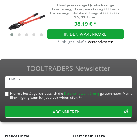
Handpresszange Quetschzange
Crimpzange Crimpwerkzeug 600 mm
Presszange Stahlseil Zange 4.8, 6.6, 8.7,
9.5, 11.3 mm
38,19 € *
IN DEN WARENKORB
*
inkl. ges. MwSt.
Versandkosten
TOOLTRADERS Newsletter
E-MAIL *
Hiermit bestätige ich, dass ich die
Daten­schutz­erklärung
gelesen habe. Meine
Einwilligung kann ich jederzeit widerrufen.**
ABONNIEREN
EINKAUFEN
UNTERNEHMEN