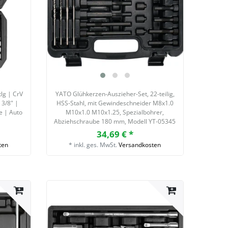
lg | CrV
YATO Glühkerzen-Auszieher-Set, 22-teilig,
 3/8" |
HSS-Stahl, mit Gewindeschneider M8x1.0
 | Auto
M10x1.0 M10x1.25, Spezialbohrer,
Abziehschraube 180 mm, Modell YT-05345
34,69 € *
ten
*
inkl. ges. MwSt.
Versandkosten