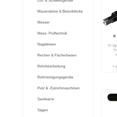
Löt- & Schweißgeräte
Mauersteine & Betonblöcke
Messer
Mess- Prüftechnik
Nageleisen
61-tl
Tr
Rechen & Fächerbesen
Rohrbearbeitung
*
i
Rohrreinigungsgeräte
Putz & -Estrichmaschinen
Sackkarre
Sägen