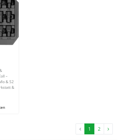
 &
oll –
rMo & S2
rkstatt &
ten
1
2