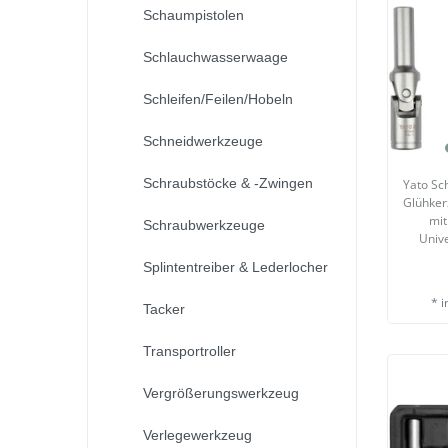
Schaumpistolen
Schlauchwasserwaage
Schleifen/Feilen/Hobeln
Schneidwerkzeuge
Schraubstöcke & -Zwingen
Yato Sc
Glühkerz
mit
Schraubwerkzeuge
Univ
Splintentreiber & Lederlocher
*
i
Tacker
Transportroller
Vergrößerungswerkzeug
Verlegewerkzeug