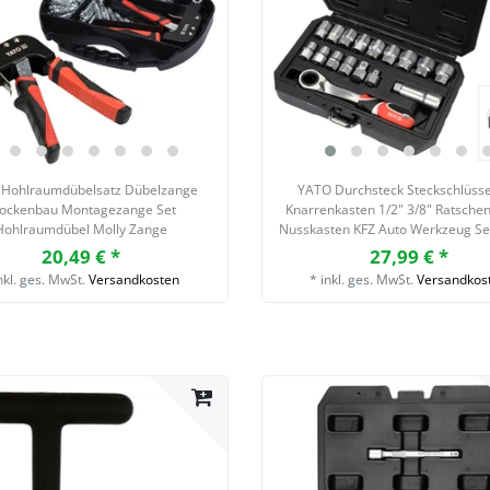
g Hohlraumdübelsatz Dübelzange
YATO Durchsteck Steckschlüsse
ockenbau Montagezange Set
Knarrenkasten 1/2" 3/8" Ratsche
Hohlraumdübel Molly Zange
Nusskasten KFZ Auto Werkzeug Set
20,49 € *
27,99 € *
nkl. ges. MwSt.
Versandkosten
*
inkl. ges. MwSt.
Versandkos