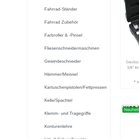
Fahrrad-Ständer
Fahrrad Zubehör
Farbroller & -Pinsel
Fliesenschneidermaschinen
Gewindeschneider
Stecksc
3/8" K
Hämmer/Meissel
*
i
Kartuschenpistolen/Fettpressen
Kelle/Spachtel
Neuhei
Klemm- und Tragegriffe
Konturenlehre