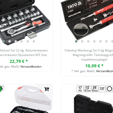
hlüssel Set 22-tlg. Ratschenkasten
Teleskop Werkzeug Set 5-tlg Mag
narrenkasten Nusskasten KFZ Satz
Magnetgreifer Teleskopgrei
Inspektionsspiegel
22,79 € *
10,09 € *
nkl. ges. MwSt.
Versandkosten
*
inkl. ges. MwSt.
Versandkos
t