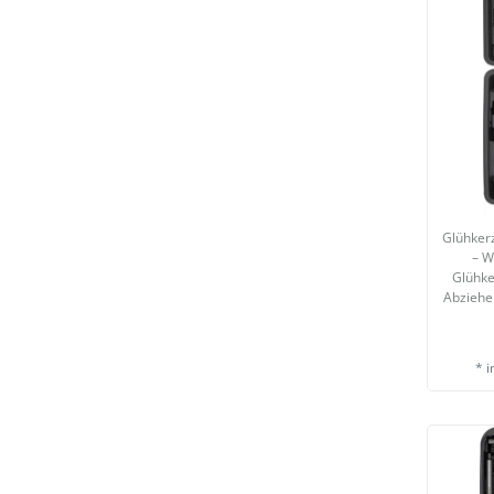
Glühker
– W
Glühk
Abziehe
*
i