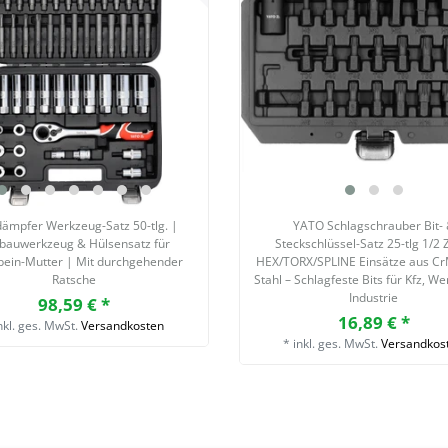
ämpfer Werkzeug-Satz 50-tlg. |
YATO Schlagschrauber Bit-
bauwerkzeug & Hülsensatz für
Steckschlüssel-Satz 25-tlg 1/2 Z
bein-Mutter | Mit durchgehender
HEX/TORX/SPLINE Einsätze aus C
Ratsche
Stahl – Schlagfeste Bits für Kfz, We
Industrie
98,59 € *
16,89 € *
nkl. ges. MwSt.
Versandkosten
*
inkl. ges. MwSt.
Versandkos