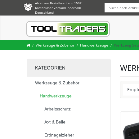
Ab einem Bestellwert von 150€
Kostenloser Versand innerhalb
Deutschland
Werkzeuge & Zubehör
Handwerkzeuge
Werkzeug Set
WERK
KATEGORIEN
Werkzeuge & Zubehör
Handwerkzeuge
Arbeitsschutz
Axt & Beile
Erdnagelzieher