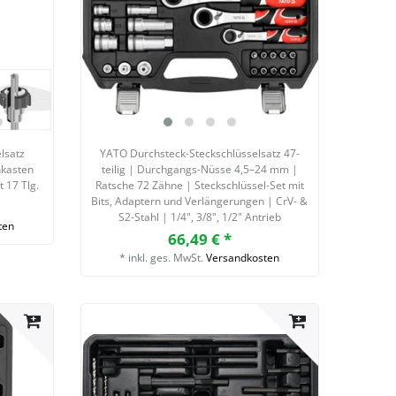
lsatz
YATO Durchsteck-Steckschlüsselsatz 47-
nkasten
teilig | Durchgangs-Nüsse 4,5–24 mm |
 17 Tlg.
Ratsche 72 Zähne | Steckschlüssel-Set mit
Bits, Adaptern und Verlängerungen | CrV- &
S2-Stahl | 1/4", 3/8", 1/2" Antrieb
ten
66,49 € *
*
inkl. ges. MwSt.
Versandkosten