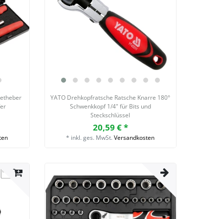
netheber
YATO Drehkopfratsche Ratsche Knarre 180°
fer
Schwenkkopf 1/4" für Bits und
Steckschlüssel
20,59 € *
ten
*
inkl. ges. MwSt.
Versandkosten