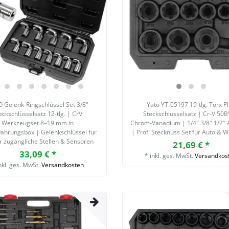
 Gelenk‑Ringschlüssel Set 3/8"
Yato YT‑05197 19‑tlg. Torx P
eckschlüsselsatz 12‑tlg. | CrV
Steckschlüsselsatz | Cr‑V 50
Werkzeugset 8–19 mm in
Chrom‑Vanadium | 1/4″ 3/8″ 1/2″ 
ahrungsbox | Gelenkschlüssel für
| Profi Stecknuss Set für Auto & W
 zugängliche Stellen & Sensoren
21,69 € *
33,09 € *
*
inkl. ges. MwSt.
Versandkos
nkl. ges. MwSt.
Versandkosten