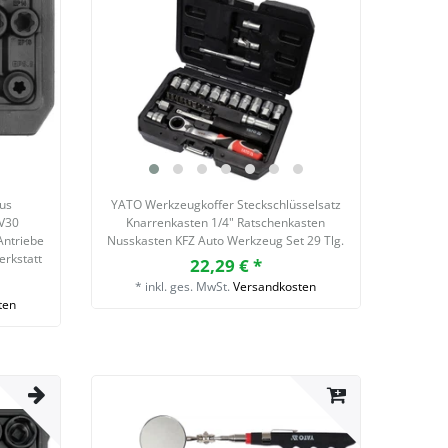
lus
YATO Werkzeugkoffer Steckschlüsselsatz
BV30
Knarrenkasten 1/4" Ratschenkasten
Antriebe
Nusskasten KFZ Auto Werkzeug Set 29 Tlg.
erkstatt
22,29 € *
*
inkl. ges. MwSt.
Versandkosten
ten