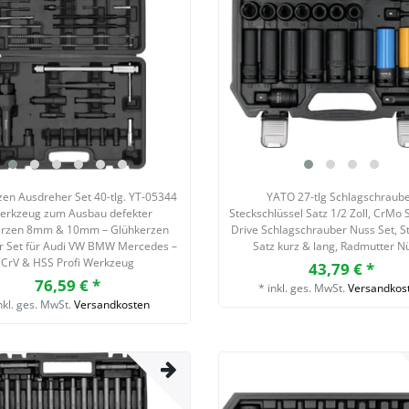
zen Ausdreher Set 40-tlg. YT-05344
YATO 27-tlg Schlagschraub
erkzeug zum Ausbau defekter
Steckschlüssel Satz 1/2 Zoll, CrMo S
erzen 8mm & 10mm – Glühkerzen
Drive Schlagschrauber Nuss Set, S
r Set für Audi VW BMW Mercedes –
Satz kurz & lang, Radmutter N
CrV & HSS Profi Werkzeug
43,79 € *
76,59 € *
*
inkl. ges. MwSt.
Versandkos
nkl. ges. MwSt.
Versandkosten