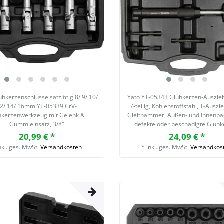
hkerzenschlüsselsatz 6tlg 8/ 9/ 10/
Yato YT-05343 Glühkerzen-Auszieh
2/ 14/ 16mm YT-05339 CrV-
7-teilig, Kohlenstoffstahl, T-Auszi
hkerzenwerkzeug mit Gelenk &
Gleithammer, Außen- und Innenba
Gummieinsatz, 3/8"
defekte oder beschädigte Glüh
20,99 € *
24,09 € *
nkl. ges. MwSt.
Versandkosten
*
inkl. ges. MwSt.
Versandkos