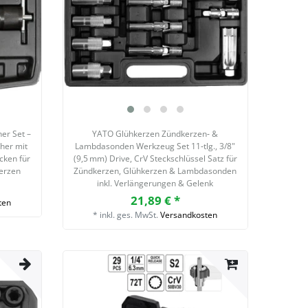
er Set –
YATO Glühkerzen Zündkerzen‑ &
eher mit
Lambdasonden Werkzeug Set 11‑tlg., 3/8"
cken für
(9,5 mm) Drive, CrV Steckschlüssel Satz für
kerzen
Zündkerzen, Glühkerzen & Lambdasonden
inkl. Verlängerungen & Gelenk
21,89 € *
ten
*
inkl. ges. MwSt.
Versandkosten