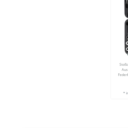
Stoßd
Aus
Feder
*
i