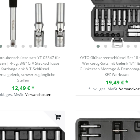
hraubenschlüsselsatz YT-05347 für
YATO Glühkerzenschlüssel Set 18‑t
en | 4-tlg. 3/8" CrV Steckschlüssel
Werkzeug‑Satz mit Gelenk 1/4" &
 Kardangelenk & T-Schlüssel |
Glühkerzen Montage & Demontage
ersalgelenk, schwer zugängliche
KFZ Werkstatt
Stellen
19,49 € *
12,49 € *
*
inkl. ges. MwSt.
Versandkos
nkl. ges. MwSt.
Versandkosten