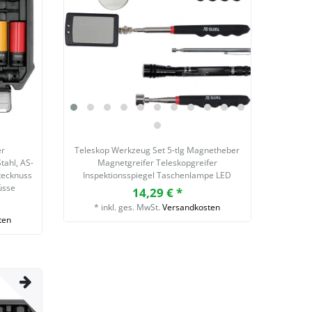
er
Teleskop Werkzeug Set 5-tlg Magnetheber
tahl, AS-
Magnetgreifer Teleskopgreifer
tecknuss
Inspektionsspiegel Taschenlampe LED
üsse
14,29 € *
*
inkl. ges. MwSt.
Versandkosten
ten