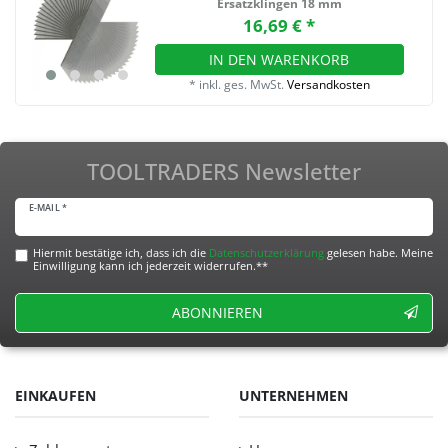
Ersatzklingen 18 mm
16,69 € *
IN DEN WARENKORB
*
inkl. ges. MwSt.
Versandkosten
TOOLTRADERS Newsletter
E-MAIL *
Hiermit bestätige ich, dass ich die
Daten­schutz­erklärung
gelesen habe. Meine
Einwilligung kann ich jederzeit widerrufen.**
ABONNIEREN
EINKAUFEN
UNTERNEHMEN