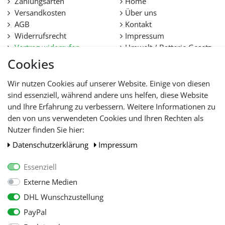
Zahlungsarten
Home
Versandkosten
Über uns
AGB
Kontakt
Widerrufsrecht
Impressum
Vertrag widerrufen
Umwelt / Batterie Gesetz
Datenschutz
Stellenangebote
Cookies
Hilfe
Lieferfristen und
Wir nutzen Cookies auf unserer Website. Einige von diesen
Lieferbeschränkung
sind essenziell, während andere uns helfen, diese Website
und Ihre Erfahrung zu verbessern. Weitere Informationen zu
den von uns verwendeten Cookies und Ihren Rechten als
WIR AKZEPTIEREN
Nutzer finden Sie hier:
Daten­schutz­erklärung
Impressum
Essenziell
Externe Medien
DHL Wunschzustellung
PayPal