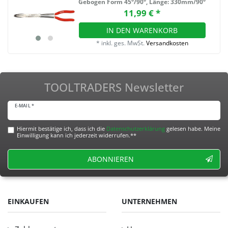
Gebogen Form 45°/90°
, Länge: 330mm/90°
11,99 € *
IN DEN WARENKORB
*
inkl. ges. MwSt.
Versandkosten
TOOLTRADERS Newsletter
E-MAIL *
Hiermit bestätige ich, dass ich die
Daten­schutz­erklärung
gelesen habe. Meine
Einwilligung kann ich jederzeit widerrufen.**
ABONNIEREN
EINKAUFEN
UNTERNEHMEN