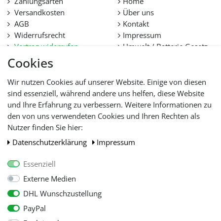
Zahlungsarten
Home
Versandkosten
Über uns
AGB
Kontakt
Widerrufsrecht
Impressum
Vertrag widerrufen
Umwelt / Batterie Gesetz
Datenschutz
Stellenangebote
Cookies
Hilfe
Lieferfristen und
Wir nutzen Cookies auf unserer Website. Einige von diesen
Lieferbeschränkung
sind essenziell, während andere uns helfen, diese Website
und Ihre Erfahrung zu verbessern. Weitere Informationen zu
den von uns verwendeten Cookies und Ihren Rechten als
WIR AKZEPTIEREN
Nutzer finden Sie hier:
Daten­schutz­erklärung
Impressum
Essenziell
Externe Medien
DHL Wunschzustellung
PayPal