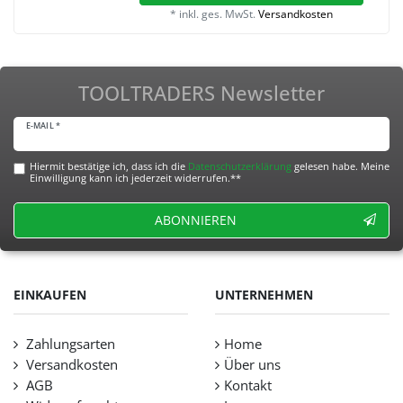
*
inkl. ges. MwSt.
Versandkosten
TOOLTRADERS Newsletter
E-MAIL *
Hiermit bestätige ich, dass ich die
Daten­schutz­erklärung
gelesen habe. Meine
Einwilligung kann ich jederzeit widerrufen.**
ABONNIEREN
EINKAUFEN
UNTERNEHMEN
Zahlungsarten
Home
Versandkosten
Über uns
AGB
Kontakt