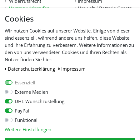
Widerrufsrecht
Impressum
Vertrag widerrufen
Umwelt / Batterie Gesetz
Datenschutz
Stellenangebote
Cookies
Hilfe
Lieferfristen und
Wir nutzen Cookies auf unserer Website. Einige von diesen
Lieferbeschränkung
sind essenziell, während andere uns helfen, diese Website
und Ihre Erfahrung zu verbessern. Weitere Informationen zu
den von uns verwendeten Cookies und Ihren Rechten als
WIR AKZEPTIEREN
Nutzer finden Sie hier:
Daten­schutz­erklärung
Impressum
Essenziell
Externe Medien
DHL Wunschzustellung
PayPal
Funktional
Alle Preise inkl. gesetzl. Mehwersteuer zzgl.
Versandkosten
, wenn nicht
Weitere Einstellungen
anders beschrieben.
© Copyright 2026 Tooltraders GmbH. Alle Rechte vorbehalten