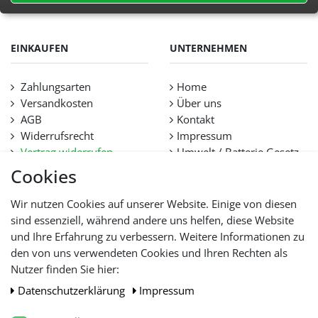
EINKAUFEN
UNTERNEHMEN
Zahlungsarten
Home
Versandkosten
Über uns
AGB
Kontakt
Widerrufsrecht
Impressum
Vertrag widerrufen
Umwelt / Batterie Gesetz
Datenschutz
Stellenangebote
Cookies
Hilfe
Lieferfristen und
Wir nutzen Cookies auf unserer Website. Einige von diesen
Lieferbeschränkung
sind essenziell, während andere uns helfen, diese Website
und Ihre Erfahrung zu verbessern. Weitere Informationen zu
den von uns verwendeten Cookies und Ihren Rechten als
WIR AKZEPTIEREN
Nutzer finden Sie hier:
Daten­schutz­erklärung
Impressum