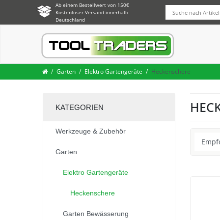
Ab einem Bestellwert von 150€
Kostenloser Versand innerhalb
Deutschland
Garten
Elektro Gartengeräte
Heckenschere
HEC
KATEGORIEN
Werkzeuge & Zubehör
Garten
Elektro Gartengeräte
Heckenschere
Garten Bewässerung