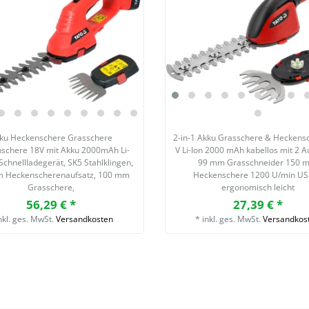
ku Heckenschere Grasschere
2-in-1 Akku Grasschere & Heckens
hschere 18V mit Akku 2000mAh Li-
V Li-Ion 2000 mAh kabellos mit 2 A
Schnellladegerät, SK5 Stahlklingen,
99 mm Grasschneider 150 
 Heckenscherenaufsatz, 100 mm
Heckenschere 1200 U/min U
Grasschere,
ergonomisch leicht
56,29 € *
27,39 € *
nkl. ges. MwSt.
Versandkosten
*
inkl. ges. MwSt.
Versandkos