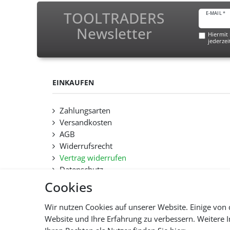
TOOLTRADERS
E-MAIL *
Newsletter
Hiermit 
jederzei
EINKAUFEN
Zahlungsarten
Versandkosten
AGB
Widerrufsrecht
Vertrag widerrufen
Datenschutz
Hilfe
Cookies
Lieferfristen und Lieferbeschränkung
Wir nutzen Cookies auf unserer Website. Einige von 
Website und Ihre Erfahrung zu verbessern. Weitere
Alle 