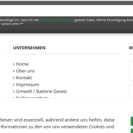
bestätige ich, dass ich die
Daten­schutz­erklärung
gelesen habe. Meine Einwilligung kann
t widerrufen.**
UNTERNEHMEN
W
Home
Über uns
Kontakt
Impressum
Umwelt / Batterie Gesetz
Stellenangebote
diesen sind essenziell, während andere uns helfen, diese
 Informationen zu den von uns verwendeten Cookies und
Preise inkl. gesetzl. Mehwersteuer zzgl.
Versandkosten
, wenn nicht anders beschr