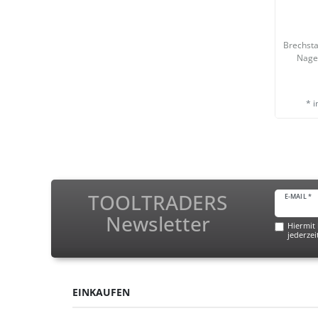
Brechst
Nage
*
i
TOOLTRADERS
E-MAIL *
Newsletter
Hiermit 
jederzei
EINKAUFEN