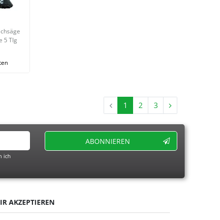
tichsäge
e 5 Tlg
ten
1
2
3
ABONNIEREN
 ich
IR AKZEPTIEREN