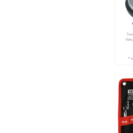
Sau
Vak
*
i