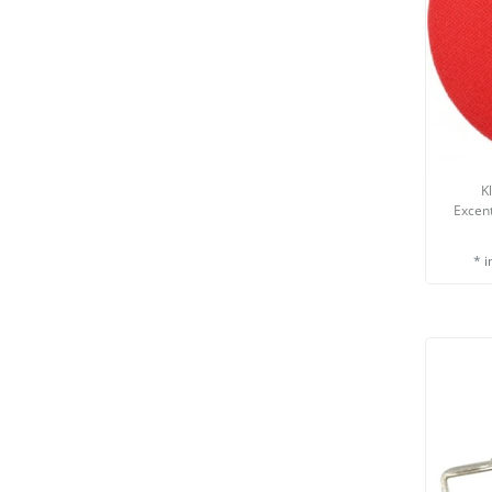
K
Excent
*
i