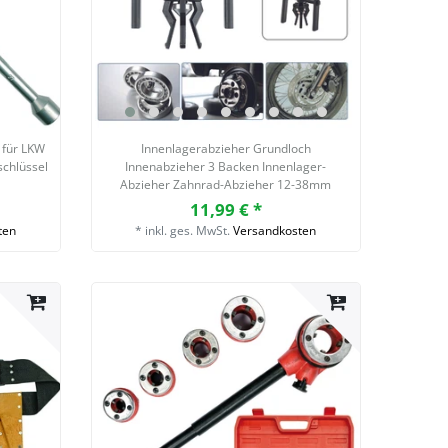
 für LKW
Innenlagerabzieher Grundloch
schlüssel
Innenabzieher 3 Backen Innenlager-
Abzieher Zahnrad-Abzieher 12-38mm
11,99 € *
ten
*
inkl. ges. MwSt.
Versandkosten