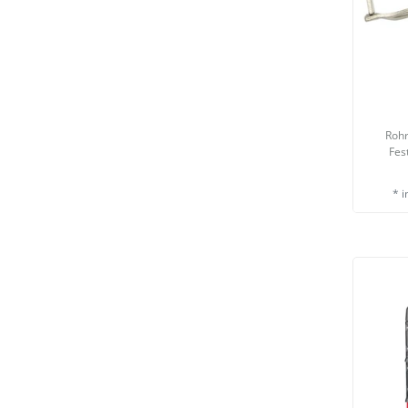
Roh
Fes
*
i