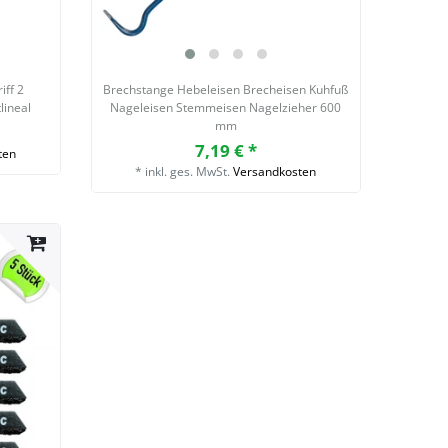
iff 2
Brechstange Hebeleisen Brecheisen Kuhfuß
lineal
Nageleisen Stemmeisen Nagelzieher 600
mm
7,19 € *
ten
*
inkl. ges. MwSt.
Versandkosten