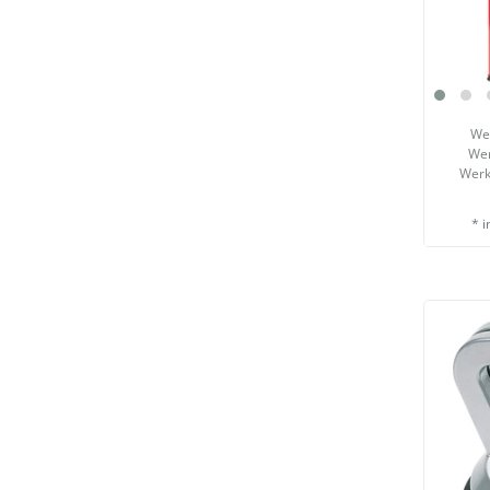
We
Wer
Werk
*
i