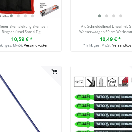
fener Bremsleitung Bremsen
Alu Schneidelineal Lineal mit Gr
Ringschlüssel Satz 4 Tlg.
Wasserwaagen 60 cm Werkstatt
10,59 € *
10,49 € *
nkl. ges. MwSt.
Versandkosten
*
inkl. ges. MwSt.
Versandkos