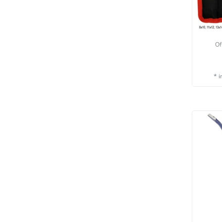
Of
*
i