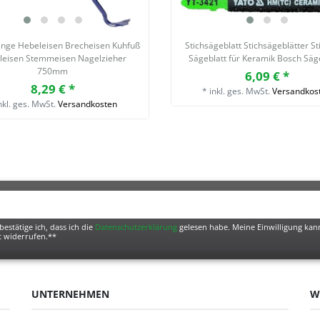
ange Hebeleisen Brecheisen Kuhfuß
Stichsägeblatt Stichsägeblätter S
leisen Stemmeisen Nagelzieher
Sägeblatt für Keramik Bosch Säg
750mm
6,09 € *
8,29 € *
*
inkl. ges. MwSt.
Versandkos
nkl. ges. MwSt.
Versandkosten
bestätige ich, dass ich die
Daten­schutz­erklärung
gelesen habe. Meine Einwilligung kann
t widerrufen.**
UNTERNEHMEN
W