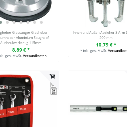
gheber Glassauger Glasheber
Innen und Außen Abzieher 3 Arm 
uumheber Aluminium Saugnapf
200 mm
Ausbeulwerkzeug 115mm
10,79 € *
8,89 € *
*
inkl. ges. MwSt.
Versandkos
nkl. ges. MwSt.
Versandkosten