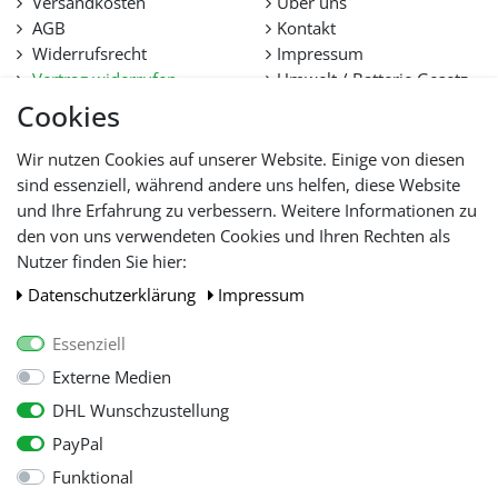
Versandkosten
Über uns
AGB
Kontakt
Widerrufsrecht
Impressum
Vertrag widerrufen
Umwelt / Batterie Gesetz
Datenschutz
Stellenangebote
Cookies
Hilfe
Lieferfristen und
Wir nutzen Cookies auf unserer Website. Einige von diesen
Lieferbeschränkung
sind essenziell, während andere uns helfen, diese Website
und Ihre Erfahrung zu verbessern. Weitere Informationen zu
den von uns verwendeten Cookies und Ihren Rechten als
WIR AKZEPTIEREN
Nutzer finden Sie hier:
Daten­schutz­erklärung
Impressum
Essenziell
Externe Medien
DHL Wunschzustellung
PayPal
Funktional
Alle Preise inkl. gesetzl. Mehwersteuer zzgl.
Versandkosten
, wenn nicht