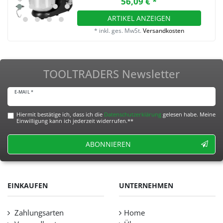
56,09 € *
ARTIKEL ANZEIGEN
*
inkl. ges. MwSt.
Versandkosten
TOOLTRADERS Newsletter
E-MAIL *
Hiermit bestätige ich, dass ich die
Daten­schutz­erklärung
gelesen habe. Meine
Einwilligung kann ich jederzeit widerrufen.**
ABONNIEREN
EINKAUFEN
UNTERNEHMEN
Zahlungsarten
Home