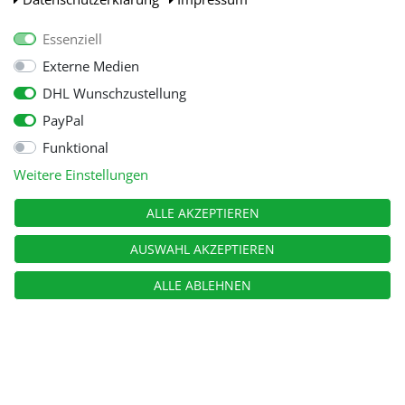
Essenziell
Externe Medien
DHL Wunschzustellung
PayPal
Funktional
Alle Preise inkl. gesetzl. Mehwersteuer zzgl.
Versandkosten
, wenn nicht
Weitere Einstellungen
anders beschrieben.
© Copyright 2026 Tooltraders GmbH. Alle Rechte vorbehalten
ALLE AKZEPTIEREN
AUSWAHL AKZEPTIEREN
ALLE ABLEHNEN