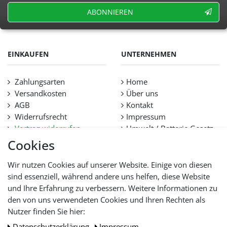
ABONNIEREN
EINKAUFEN
UNTERNEHMEN
Zahlungsarten
Home
Versandkosten
Über uns
AGB
Kontakt
Widerrufsrecht
Impressum
Vertrag widerrufen
Umwelt / Batterie Gesetz
Datenschutz
Stellenangebote
Cookies
Hilfe
Lieferfristen und
Wir nutzen Cookies auf unserer Website. Einige von diesen
Lieferbeschränkung
sind essenziell, während andere uns helfen, diese Website
und Ihre Erfahrung zu verbessern. Weitere Informationen zu
den von uns verwendeten Cookies und Ihren Rechten als
WIR AKZEPTIEREN
Nutzer finden Sie hier:
Daten­schutz­erklärung
Impressum