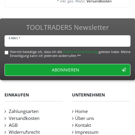
*
inkl. ges. MwSt.
Versandkosten
TOOLTRADERS Newsletter
E-MAIL *
Hiermit bestätige ich, dass ich die
Daten­schutz­erklärung
gelesen habe. Meine
Einwilligung kann ich jederzeit widerrufen.**
ABONNIEREN
EINKAUFEN
UNTERNEHMEN
Zahlungsarten
Home
Versandkosten
Über uns
AGB
Kontakt
Widerrufsrecht
Impressum