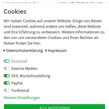
Vertrag widerrufen
Umwelt / Batterie Gesetz
Datenschutz
Stellenangebote
Cookies
Hilfe
Lieferfristen und
Wir nutzen Cookies auf unserer Website. Einige von diesen
Lieferbeschränkung
sind essenziell, während andere uns helfen, diese Website
und Ihre Erfahrung zu verbessern. Weitere Informationen zu
den von uns verwendeten Cookies und Ihren Rechten als
WIR AKZEPTIEREN
Nutzer finden Sie hier:
Daten­schutz­erklärung
Impressum
Essenziell
Externe Medien
DHL Wunschzustellung
PayPal
Funktional
Alle Preise inkl. gesetzl. Mehwersteuer zzgl.
Versandkosten
, wenn nicht
Weitere Einstellungen
anders beschrieben.
© Copyright 2026 Tooltraders GmbH. Alle Rechte vorbehalten
ALLE AKZEPTIEREN