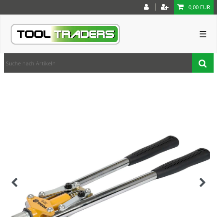
0,00 EUR
☰