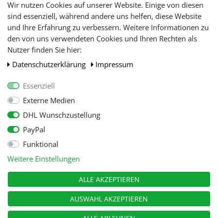
Lieferfristen und
Wir nutzen Cookies auf unserer Website. Einige von diesen
Lieferbeschränkung
sind essenziell, während andere uns helfen, diese Website
und Ihre Erfahrung zu verbessern. Weitere Informationen zu
den von uns verwendeten Cookies und Ihren Rechten als
WIR AKZEPTIEREN
Nutzer finden Sie hier:
Daten­schutz­erklärung
Impressum
Essenziell
Externe Medien
DHL Wunschzustellung
PayPal
Funktional
Alle Preise inkl. gesetzl. Mehwersteuer zzgl.
Versandkosten
, wenn nicht
Weitere Einstellungen
anders beschrieben.
© Copyright 2026 Tooltraders GmbH. Alle Rechte vorbehalten
ALLE AKZEPTIEREN
AUSWAHL AKZEPTIEREN