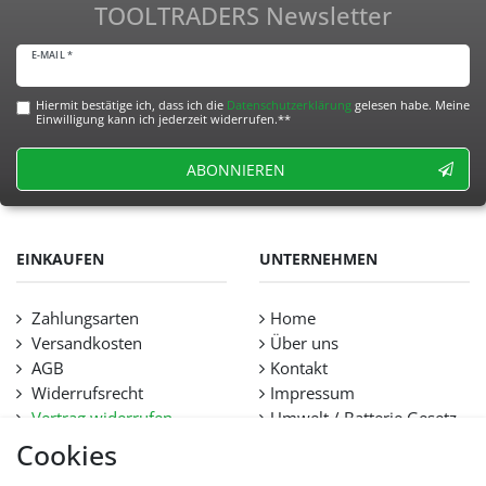
TOOLTRADERS Newsletter
E-MAIL *
Hiermit bestätige ich, dass ich die
Daten­schutz­erklärung
gelesen habe. Meine
Einwilligung kann ich jederzeit widerrufen.**
ABONNIEREN
EINKAUFEN
UNTERNEHMEN
Zahlungsarten
Home
Versandkosten
Über uns
AGB
Kontakt
Widerrufsrecht
Impressum
Vertrag widerrufen
Umwelt / Batterie Gesetz
Datenschutz
Stellenangebote
Cookies
Hilfe