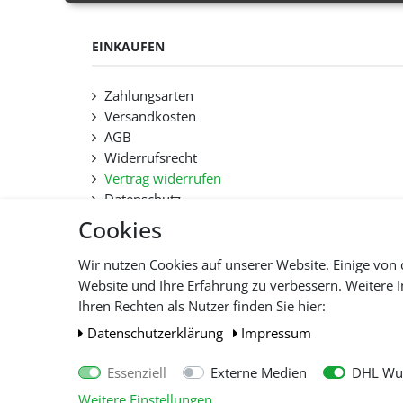
EINKAUFEN
Zahlungsarten
Versandkosten
AGB
Widerrufsrecht
Vertrag widerrufen
Datenschutz
Hilfe
Cookies
Lieferfristen und Lieferbeschränkung
Wir nutzen Cookies auf unserer Website. Einige von 
Website und Ihre Erfahrung zu verbessern. Weitere
Alle 
Ihren Rechten als Nutzer finden Sie hier:
Daten­schutz­erklärung
Impressum
Essenziell
Externe Medien
DHL Wun
Weitere Einstellungen