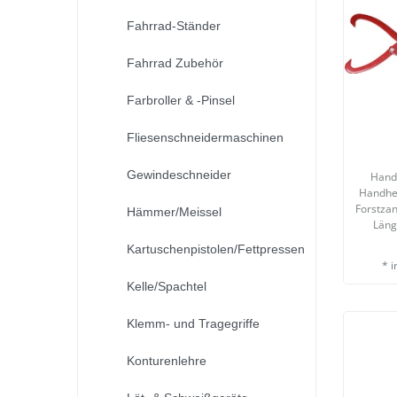
Fahrrad-Ständer
Fahrrad Zubehör
Farbroller & -Pinsel
Fliesenschneidermaschinen
Gewindeschneider
Hand
Handhe
Forstza
Hämmer/Meissel
Län
Kartuschenpistolen/Fettpressen
*
i
Kelle/Spachtel
Klemm- und Tragegriffe
Konturenlehre