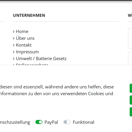
UNTERNEHMEN
W
Home
Über uns
Kontakt
Impressum
Umwelt / Batterie Gesetz
Stellenangebote
diesen sind essenziell, während andere uns helfen, diese
 Informationen zu den von uns verwendeten Cookies und
Preise inkl. gesetzl. Mehwersteuer zzgl.
Versandkosten
, wenn nicht anders beschr
© Copyright 2026 Tooltraders GmbH. Alle Rechte vorbehalten
schzustellung
PayPal
Funktional