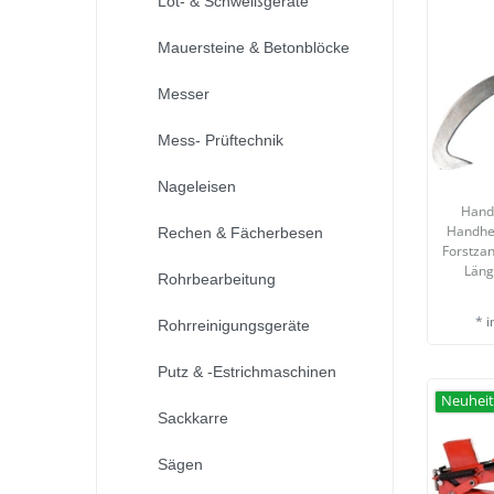
Löt- & Schweißgeräte
Mauersteine & Betonblöcke
Messer
Mess- Prüftechnik
Nageleisen
Hand
Handhe
Rechen & Fächerbesen
Forstza
Län
Rohrbearbeitung
*
i
Rohrreinigungsgeräte
Putz & -Estrichmaschinen
Neuhei
Sackkarre
Sägen