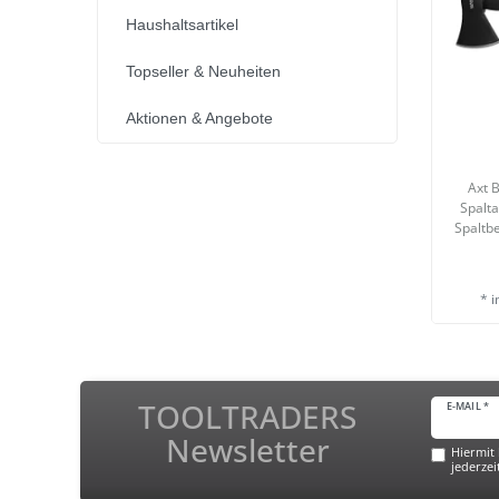
Haushaltsartikel
Topseller & Neuheiten
Aktionen & Angebote
Axt B
Spalt
Spaltbe
*
i
TOOLTRADERS
E-MAIL *
Newsletter
Hiermit 
jederzei