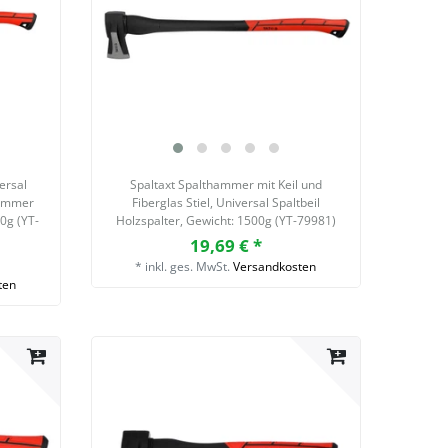
versal
Spaltaxt Spalthammer mit Keil und
hammer
Fiberglas Stiel, Universal Spaltbeil
50g (YT-
Holzspalter
, Gewicht: 1500g (YT-79981)
19,69 € *
*
inkl. ges. MwSt.
Versandkosten
ten