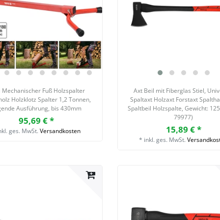
i Mechanischer Fuß Holzspalter
Axt Beil mit Fiberglas Stiel, Uni
olz Holzklotz Spalter 1,2 Tonnen,
Spaltaxt Holzaxt Forstaxt Spalt
egende Ausführung, bis 430mm
Spaltbeil Holzspalte
, Gewicht: 12
79977)
95,69 € *
15,89 € *
nkl. ges. MwSt.
Versandkosten
*
inkl. ges. MwSt.
Versandkos