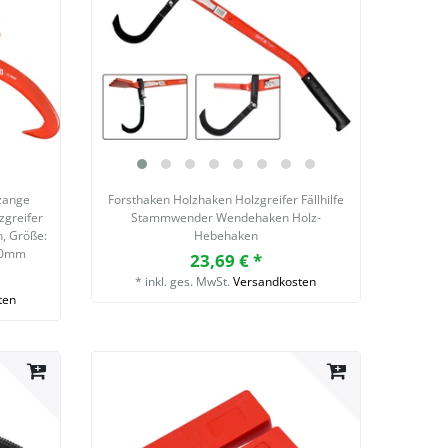
zange
Forsthaken Holzhaken Holzgreifer Fällhilfe
greifer
Stammwender Wendehaken Holz-
n
, Größe:
Hebehaken
80mm
23,69 € *
*
inkl. ges. MwSt.
Versandkosten
ten