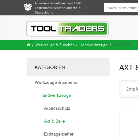
Ab einem Bestellwert von 150€
Kostenloser Versand innerhalb
Deutschland
Werkzeuge & Zubehör
Handwerkzeuge
Axt & Beile
AXT 
KATEGORIEN
Werkzeuge & Zubehör
Handwerkzeuge
Arbeitsschutz
Axt & Beile
Erdnagelzieher