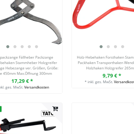
packzange Fällheber Packzange
Holz-Hebehaken Forsthaken Sta
behaken Stammheber Holzgreifer
Packhaken Transporthaken Wen
nge Hebezange ver. Größen
, Größe:
Holzhaken Holzgreifer 265
ge 450mm Max.Öffnung 300mm
9,79 € *
17,29 € *
*
inkl. ges. MwSt.
Versandkos
nkl. ges. MwSt.
Versandkosten
t