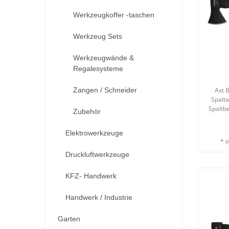
Werkzeugkoffer -taschen
Werkzeug Sets
Werkzeugwände &
Regalesysteme
Axt B
Zangen / Schneider
Spalt
Spaltbe
Zubehör
Elektrowerkzeuge
*
i
Druckluftwerkzeuge
KFZ- Handwerk
Handwerk / Industrie
Garten