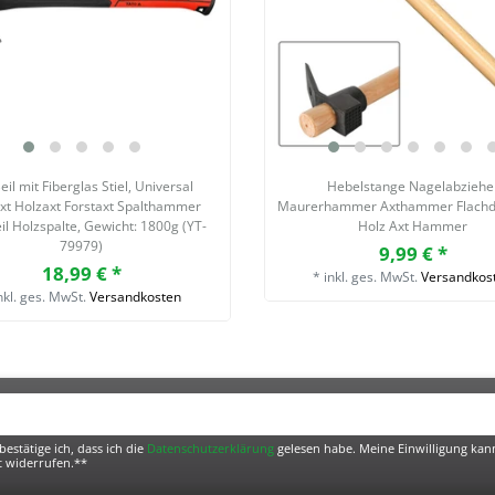
eil mit Fiberglas Stiel, Universal
Hebelstange Nagelabziehe
axt Holzaxt Forstaxt Spalthammer
Maurerhammer Axthammer Flachde
il Holzspalte
, Gewicht: 1800g (YT-
Holz Axt Hammer
79979)
9,99 € *
18,99 € *
*
inkl. ges. MwSt.
Versandkos
nkl. ges. MwSt.
Versandkosten
bestätige ich, dass ich die
Daten­schutz­erklärung
gelesen habe. Meine Einwilligung kann
t widerrufen.**