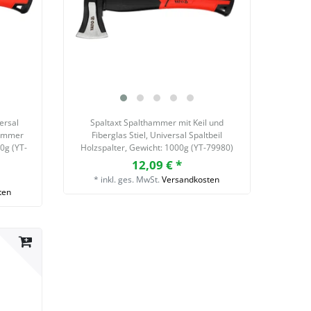
versal
Spaltaxt Spalthammer mit Keil und
hammer
Fiberglas Stiel, Universal Spaltbeil
00g (YT-
Holzspalter
, Gewicht: 1000g (YT-79980)
12,09 € *
*
inkl. ges. MwSt.
Versandkosten
ten