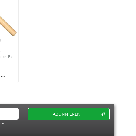
r
xel Beil
ten
ABONNIEREN
 ich