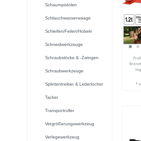
Schaumpistolen
Schlauchwasserwaage
Schleifen/Feilen/Hobeln
Schneidwerkzeuge
Schraubstöcke & -Zwingen
Prof
Brennh
li
Schraubwerkzeuge
*
i
Splintentreiber & Lederlocher
Tacker
Transportroller
Vergrößerungswerkzeug
Verlegewerkzeug