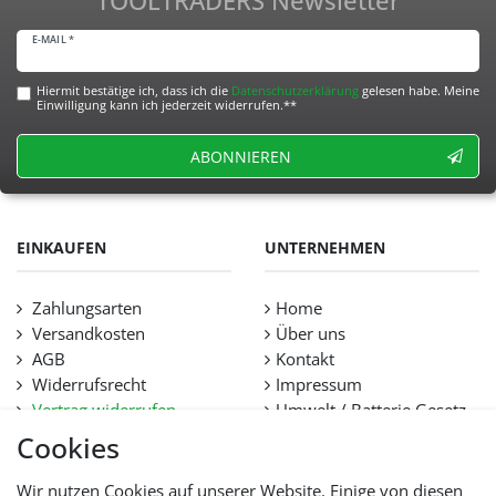
E-MAIL *
Hiermit bestätige ich, dass ich die
Daten­schutz­erklärung
gelesen habe. Meine
Einwilligung kann ich jederzeit widerrufen.**
ABONNIEREN
EINKAUFEN
UNTERNEHMEN
Zahlungsarten
Home
Versandkosten
Über uns
AGB
Kontakt
Widerrufsrecht
Impressum
Vertrag widerrufen
Umwelt / Batterie Gesetz
Datenschutz
Stellenangebote
Cookies
Hilfe
Lieferfristen und
Wir nutzen Cookies auf unserer Website. Einige von diesen