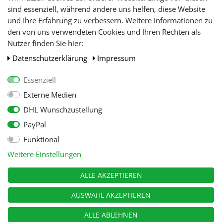
Lieferbeschränkung
sind essenziell, während andere uns helfen, diese Website
und Ihre Erfahrung zu verbessern. Weitere Informationen zu
den von uns verwendeten Cookies und Ihren Rechten als
WIR AKZEPTIEREN
Nutzer finden Sie hier:
Daten­schutz­erklärung
Impressum
Essenziell
Externe Medien
DHL Wunschzustellung
PayPal
Funktional
Alle Preise inkl. gesetzl. Mehwersteuer zzgl.
Versandkosten
, wenn nicht
Weitere Einstellungen
anders beschrieben.
© Copyright 2026 Tooltraders GmbH. Alle Rechte vorbehalten
ALLE AKZEPTIEREN
AUSWAHL AKZEPTIEREN
ALLE ABLEHNEN