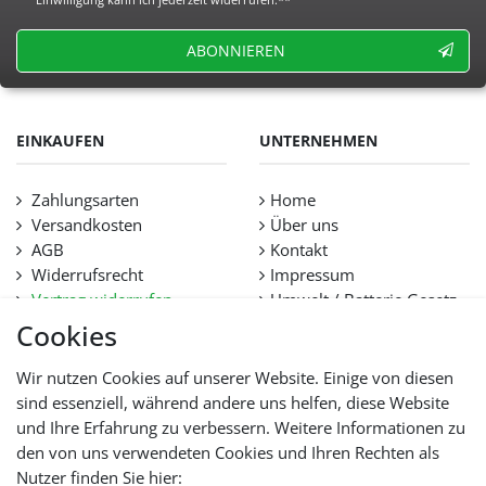
ABONNIEREN
EINKAUFEN
UNTERNEHMEN
Zahlungsarten
Home
Versandkosten
Über uns
AGB
Kontakt
Widerrufsrecht
Impressum
Vertrag widerrufen
Umwelt / Batterie Gesetz
Datenschutz
Stellenangebote
Cookies
Hilfe
Lieferfristen und
Wir nutzen Cookies auf unserer Website. Einige von diesen
Lieferbeschränkung
sind essenziell, während andere uns helfen, diese Website
und Ihre Erfahrung zu verbessern. Weitere Informationen zu
den von uns verwendeten Cookies und Ihren Rechten als
WIR AKZEPTIEREN
Nutzer finden Sie hier: