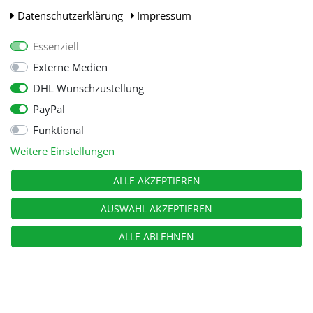
Daten­schutz­erklärung
Impressum
Essenziell
Externe Medien
DHL Wunschzustellung
PayPal
Funktional
Alle Preise inkl. gesetzl. Mehwersteuer zzgl.
Versandkosten
, wenn nicht
Weitere Einstellungen
anders beschrieben.
© Copyright 2026 Tooltraders GmbH. Alle Rechte vorbehalten
ALLE AKZEPTIEREN
AUSWAHL AKZEPTIEREN
ALLE ABLEHNEN