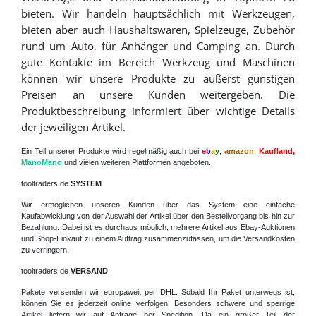
bieten. Wir handeln hauptsächlich mit Werkzeugen,
bieten aber auch Haushaltswaren, Spielzeuge, Zubehör
rund um Auto, für Anhänger und Camping an. Durch
gute Kontakte im Bereich Werkzeug und Maschinen
können wir unsere Produkte zu äußerst günstigen
Preisen an unsere Kunden weitergeben. Die
Produktbeschreibung informiert über wichtige Details
der jeweiligen Artikel.
Ein Teil unserer Produkte wird regelmäßig auch bei
e
b
a
y
,
amazon
,
Kaufland,
ManoMano
und vielen weiteren Plattformen angeboten.
tooltraders.de
SYSTEM
Wir ermöglichen unseren Kunden über das System eine einfache
Kaufabwicklung von der Auswahl der Artikel über den Bestellvorgang bis hin zur
Bezahlung. Dabei ist es durchaus möglich, mehrere Artikel aus Ebay-Auktionen
und Shop-Einkauf zu einem Auftrag zusammenzufassen, um die Versandkosten
zu verringern.
tooltraders.de
VERSAND
Pakete versenden wir europaweit per DHL. Sobald Ihr Paket unterwegs ist,
können Sie es jederzeit online verfolgen. Besonders schwere und sperrige
Artikel liefern wir auf Anfrage per Spedition. Da ein großer Teil der