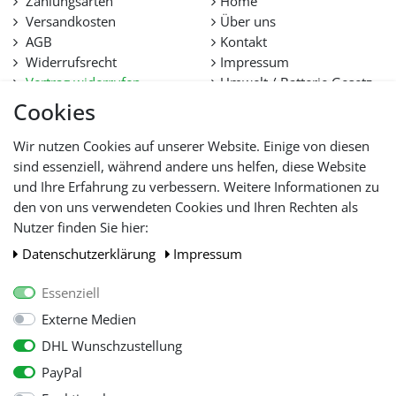
Zahlungsarten
Home
Versandkosten
Über uns
tooltraders.de SYSTEM
AGB
Kontakt
Widerrufsrecht
Impressum
Wir ermöglichen unseren Kunden über das System eine
Vertrag widerrufen
Umwelt / Batterie Gesetz
einfache Kaufabwicklung von der Auswahl der Artikel über
Datenschutz
Stellenangebote
den Bestellvorgang bis hin zur Bezahlung. Dabei ist es
Cookies
Hilfe
durchaus möglich, mehrere Artikel aus Ebay-Auktionen und
Lieferfristen und
Shop-Einkauf zu einem Auftrag zusammenzufassen, um die
Wir nutzen Cookies auf unserer Website. Einige von diesen
Lieferbeschränkung
Versandkosten zu verringern.
sind essenziell, während andere uns helfen, diese Website
und Ihre Erfahrung zu verbessern. Weitere Informationen zu
tooltraders.de VERSAND
den von uns verwendeten Cookies und Ihren Rechten als
WIR AKZEPTIEREN
Nutzer finden Sie hier:
Pakete versenden wir europaweit per DHL. Sobald Ihr Paket
unterwegs ist, können Sie es jederzeit online verfolgen.
Daten­schutz­erklärung
Impressum
Besonders schwere und sperrige Artikel liefern wir auf
Anfrage per Spedition. Da ein großer Teil der
Essenziell
Versandvorbereitung automatisch erfolgt, beträgt die
Externe Medien
Lieferzeit nur wenige Werktage.
DHL Wunschzustellung
tooltraders.de SERVICE
PayPal