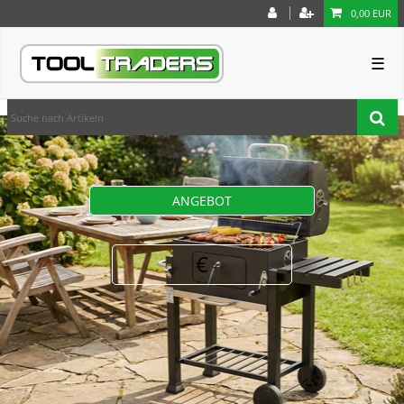
0,00 EUR
☰
ANGEBOT
€