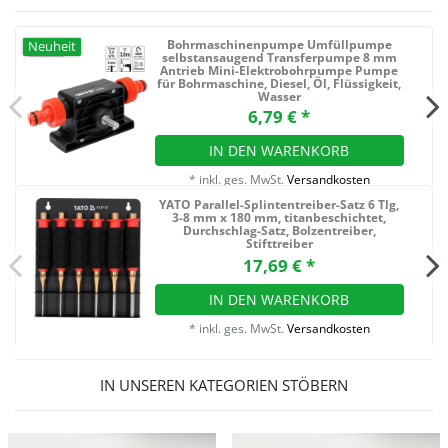
Bohrmaschinenpumpe Umfüllpumpe
Neuheit
selbstansaugend Transferpumpe 8 mm
Antrieb Mini-Elektrobohrpumpe Pumpe
für Bohrmaschine, Diesel, Öl, Flüssigkeit,
Wasser
6,79 € *
IN DEN WARENKORB
*
inkl. ges. MwSt.
Versandkosten
YATO Parallel-Splintentreiber-Satz 6 Tlg,
3-8 mm x 180 mm, titanbeschichtet,
Durchschlag-Satz, Bolzentreiber,
Stifttreiber
17,69 € *
IN DEN WARENKORB
*
inkl. ges. MwSt.
Versandkosten
IN UNSEREN KATEGORIEN STÖBERN