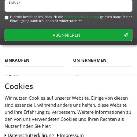
E-MAIL *
Hiermit bestätige ich, dass ich die
Daten­schutz­erklärung
gelesen habe. Meine
Einwilligung kann ich jederzeit widerrufen.**
ABONNIEREN
EINKAUFEN
UNTERNEHMEN
Zahlungsarten
Home
Cookies
Versandkosten
Über uns
AGB
Kontakt
Wir nutzen Cookies auf unserer Website. Einige von diesen
Widerrufsrecht
Impressum
sind essenziell, während andere uns helfen, diese Website
Vertrag widerrufen
Umwelt / Batterie Gesetz
und Ihre Erfahrung zu verbessern. Weitere Informationen zu
Datenschutz
Stellenangebote
den von uns verwendeten Cookies und Ihren Rechten als
Hilfe
Nutzer finden Sie hier:
Lieferfristen und
Lieferbeschränkung
Daten­schutz­erklärung
Impressum