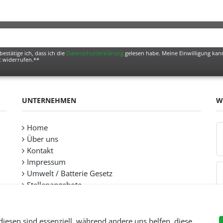
bestätige ich, dass ich die
Daten­schutz­erklärung
gelesen habe. Meine Einwilligung kann
t widerrufen.**
UNTERNEHMEN
W
Home
Über uns
Kontakt
Impressum
Umwelt / Batterie Gesetz
Stellenangebote
diesen sind essenziell, während andere uns helfen, diese