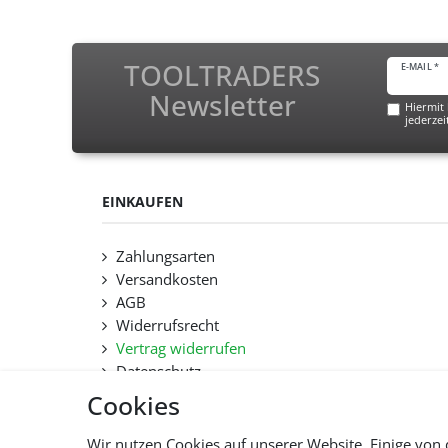
TOOLTRADERS
E-MAIL *
Newsletter
Hiermit 
jederzei
EINKAUFEN
Zahlungsarten
Versandkosten
AGB
Widerrufsrecht
Vertrag widerrufen
Datenschutz
Hilfe
Cookies
Lieferfristen und Lieferbeschränkung
Wir nutzen Cookies auf unserer Website. Einige von 