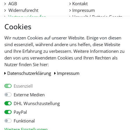
AGB
Kontakt
Widerrufsrecht
Impressum
Vertrag widerrufen
Umwelt / Batterie Gesetz
Datenschutz
Stellenangebote
Cookies
Hilfe
Lieferfristen und
Wir nutzen Cookies auf unserer Website. Einige von diesen
Lieferbeschränkung
sind essenziell, während andere uns helfen, diese Website
und Ihre Erfahrung zu verbessern. Weitere Informationen zu
den von uns verwendeten Cookies und Ihren Rechten als
WIR AKZEPTIEREN
Nutzer finden Sie hier:
Daten­schutz­erklärung
Impressum
Essenziell
Externe Medien
DHL Wunschzustellung
PayPal
Funktional
Alle Preise inkl. gesetzl. Mehwersteuer zzgl.
Versandkosten
, wenn nicht
Weitere Einstellungen