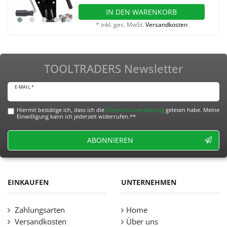
IN DEN WARENKORB
*
inkl. ges. MwSt.
Versandkosten
TOOLTRADERS Newsletter
E-MAIL *
Hiermit bestätige ich, dass ich die
Daten­schutz­erklärung
gelesen habe. Meine
Einwilligung kann ich jederzeit widerrufen.**
ABONNIEREN
EINKAUFEN
UNTERNEHMEN
Zahlungsarten
Home
Versandkosten
Über uns