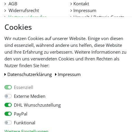
AGB
Kontakt
Widerrufsrecht
Impressum
Vertrag widerrufen
Umwelt / Batterie Gesetz
Datenschutz
Stellenangebote
Cookies
Hilfe
Lieferfristen und
Wir nutzen Cookies auf unserer Website. Einige von diesen
Lieferbeschränkung
sind essenziell, während andere uns helfen, diese Website
und Ihre Erfahrung zu verbessern. Weitere Informationen zu
den von uns verwendeten Cookies und Ihren Rechten als
WIR AKZEPTIEREN
Nutzer finden Sie hier:
Daten­schutz­erklärung
Impressum
Essenziell
Externe Medien
DHL Wunschzustellung
PayPal
Funktional
Alle Preise inkl. gesetzl. Mehwersteuer zzgl.
Versandkosten
, wenn nicht
Weitere Einstellungen