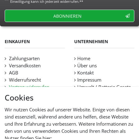
Einwilligung kann ich jederzeit widerrufen.**
ABONNIEREN
EINKAUFEN
UNTERNEHMEN
Zahlungsarten
Home
Versandkosten
Über uns
AGB
Kontakt
Widerrufsrecht
Impressum
Vertrag widerrufen
Umwelt / Batterie Gesetz
Datenschutz
Stellenangebote
Cookies
Hilfe
Lieferfristen und
Wir nutzen Cookies auf unserer Website. Einige von diesen
Lieferbeschränkung
sind essenziell, während andere uns helfen, diese Website
und Ihre Erfahrung zu verbessern. Weitere Informationen zu
den von uns verwendeten Cookies und Ihren Rechten als
WIR AKZEPTIEREN
Nutzer finden Sie hier: