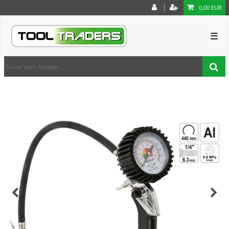
0,00 EUR
☰