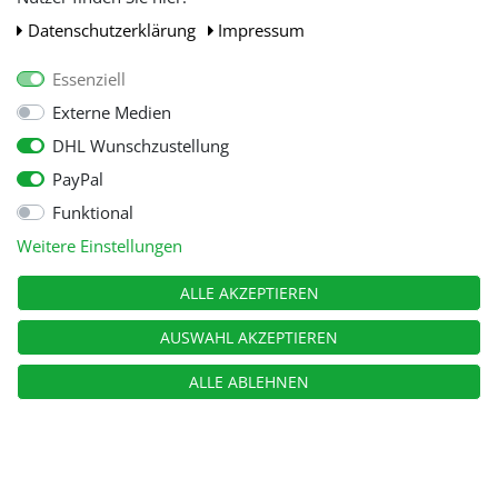
Daten­schutz­erklärung
Impressum
Essenziell
Externe Medien
DHL Wunschzustellung
PayPal
Funktional
Alle Preise inkl. gesetzl. Mehwersteuer zzgl.
Versandkosten
, wenn nicht
Weitere Einstellungen
anders beschrieben.
© Copyright 2026 Tooltraders GmbH. Alle Rechte vorbehalten
ALLE AKZEPTIEREN
AUSWAHL AKZEPTIEREN
ALLE ABLEHNEN