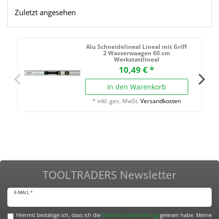
Zuletzt angesehen
Alu Schneidelineal Lineal mit Griff
2 Wasserwaagen 60 cm
Werkstattlineal
10,49 € *
In den Warenkorb
*
inkl. ges. MwSt.
Versandkosten
TOOLTRADERS Newsletter
E-MAIL *
Hiermit bestätige ich, dass ich die
Daten­schutz­erklärung
gelesen habe. Meine