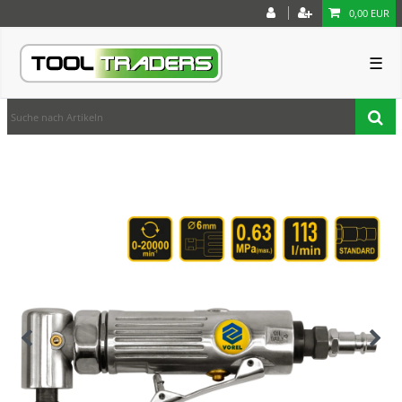
0,00 EUR
☰