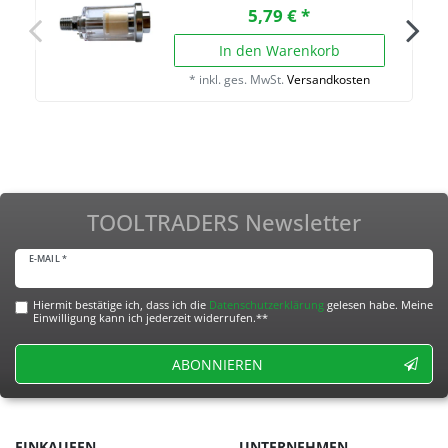
5,79 € *
In den Warenkorb
*
inkl. ges. MwSt.
Versandkosten
TOOLTRADERS Newsletter
E-MAIL *
Hiermit bestätige ich, dass ich die
Daten­schutz­erklärung
gelesen habe. Meine
Einwilligung kann ich jederzeit widerrufen.**
ABONNIEREN
EINKAUFEN
UNTERNEHMEN