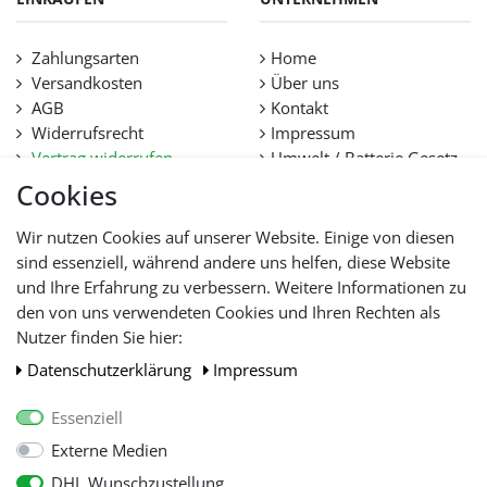
Zahlungsarten
Home
Versandkosten
Über uns
AGB
Kontakt
Widerrufsrecht
Impressum
Vertrag widerrufen
Umwelt / Batterie Gesetz
Datenschutz
Stellenangebote
Cookies
Hilfe
Lieferfristen und
Wir nutzen Cookies auf unserer Website. Einige von diesen
Lieferbeschränkung
sind essenziell, während andere uns helfen, diese Website
und Ihre Erfahrung zu verbessern. Weitere Informationen zu
den von uns verwendeten Cookies und Ihren Rechten als
WIR AKZEPTIEREN
Nutzer finden Sie hier:
Daten­schutz­erklärung
Impressum
Essenziell
Externe Medien
DHL Wunschzustellung