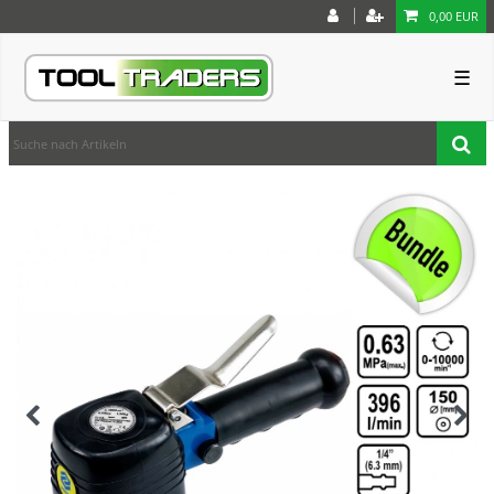
0,00 EUR
☰