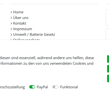
Home
Über uns
Kontakt
Impressum
Umwelt / Batterie Gesetz
Stellenangebote
diesen sind essenziell, während andere uns helfen, diese
 Informationen zu den von uns verwendeten Cookies und
Preise inkl. gesetzl. Mehwersteuer zzgl.
Versandkosten
, wenn nicht anders beschr
© Copyright 2026 Tooltraders GmbH. Alle Rechte vorbehalten
schzustellung
PayPal
Funktional