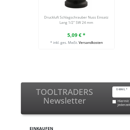
Druckluft Schlagschrauber Nuss Einsatz
Lang 1/2" SW 24 mm
5,09 € *
*
inkl. ges. MwSt.
Versandkosten
TOOLTRADERS
E-MAIL *
Newsletter
Hiermit 
jederzei
EINKAUFEN