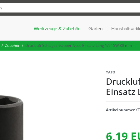
Werkzeuge & Zubehör
Garten
Haushaltsartik
Zubehör
Druckluft Schlagschrauber Nuss Einsatz Lang 1/2" SW 30 mm
YATO
Drucklu
Einsatz
Artikelnummer
YT
6,19 