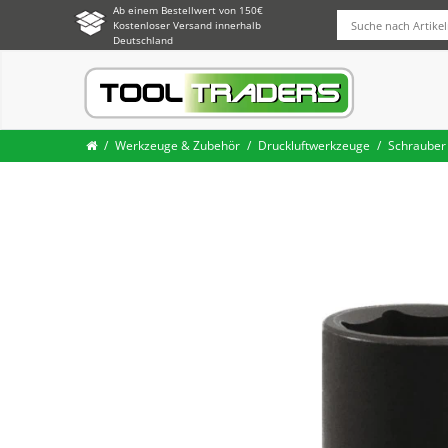
Ab einem Bestellwert von 150€
Kostenloser Versand innerhalb
Deutschland
Werkzeuge & Zubehör
Druckluftwerkzeuge
Schrauber