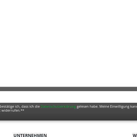
bestätige ich, dass ich die
Daten­schutz­erklärung
gelesen habe. Meine Einwilligung kann
t widerrufen.**
UNTERNEHMEN
W