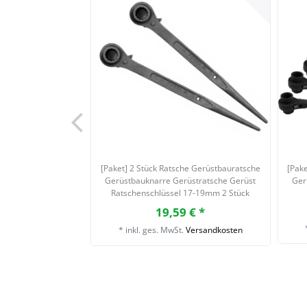
[Paket] 2 Stück Ratsche Gerüstbauratsche
[Pak
Gerüstbauknarre Gerüstratsche Gerüst
Ger
Ratschenschlüssel 17-19mm 2 Stück
Ratsche Gerüstbauratsche
19,59 € *
Gerüstbauknarre Gerüstratsche Gerüst
*
inkl. ges. MwSt.
Ratschenschlüssel 17-19
Versandkosten