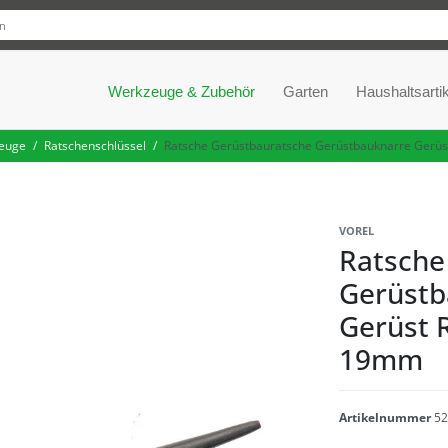
Werkzeuge & Zubehör
Garten
Haushaltsartik
euge
Ratschenschlüssel
Ratsche Gerüstbauratsche Gerüstbauknarre Gerüs
VOREL
Ratsche
Gerüstb
Gerüst 
19mm
Artikelnummer
52