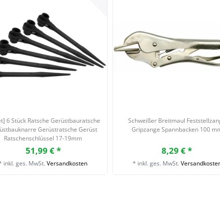
et] 6 Stück Ratsche Gerüstbauratsche
Schweißer Breitmaul Feststellza
üstbauknarre Gerüstratsche Gerüst
Gripzange Spannbacken 100 m
Ratschenschlüssel 17-19mm
51,99 € *
8,29 € *
*
inkl. ges. MwSt.
Versandkosten
*
inkl. ges. MwSt.
Versandkoste