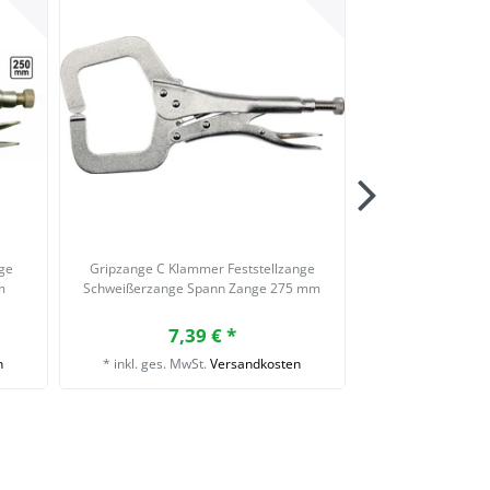
nge
Gripzange C Klammer Feststellzange
Ratsche Ge
m
Schweißerzange Spann Zange 275 mm
Gerüstbauknarre 
Ratschens
7,39 € *
10,
n
*
inkl. ges. MwSt.
Versandkosten
*
inkl. ges. Mw