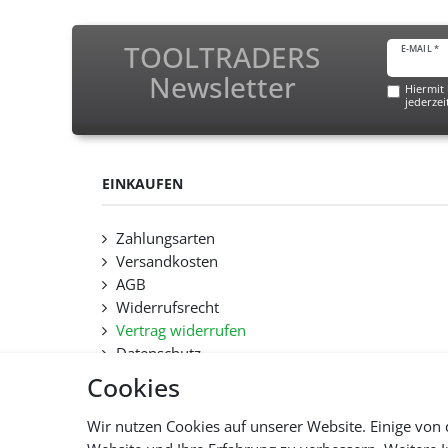
TOOLTRADERS
E-MAIL *
Newsletter
Hiermit 
jederzei
EINKAUFEN
Zahlungsarten
Versandkosten
AGB
Widerrufsrecht
Vertrag widerrufen
Datenschutz
Hilfe
Cookies
Lieferfristen und Lieferbeschränkung
Wir nutzen Cookies auf unserer Website. Einige von 