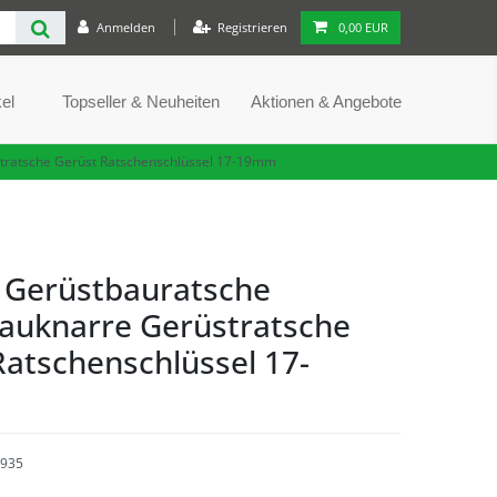
Anmelden
Registrieren
0,00 EUR
el
Topseller & Neuheiten
Aktionen & Angebote
tratsche Gerüst Ratschenschlüssel 17-19mm
 Gerüstbauratsche
auknarre Gerüstratsche
Ratschenschlüssel 17-
935