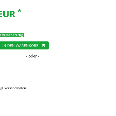
*
 EUR
h versandfertig
IN DEN WARENKORB
zgl.
Versandkosten