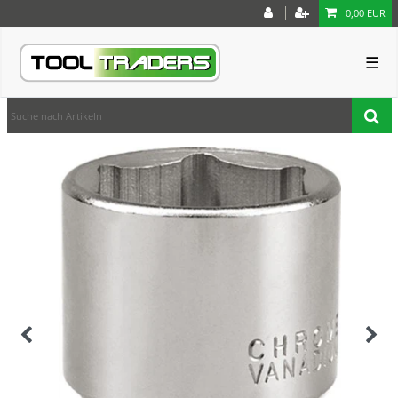
0,00 EUR
☰