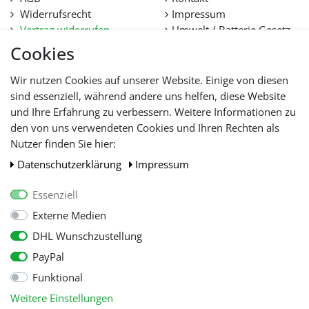
Widerrufsrecht
Impressum
Vertrag widerrufen
Umwelt / Batterie Gesetz
Datenschutz
Stellenangebote
Cookies
Hilfe
Lieferfristen und
Wir nutzen Cookies auf unserer Website. Einige von diesen
Lieferbeschränkung
sind essenziell, während andere uns helfen, diese Website
und Ihre Erfahrung zu verbessern. Weitere Informationen zu
den von uns verwendeten Cookies und Ihren Rechten als
WIR AKZEPTIEREN
Nutzer finden Sie hier:
Daten­schutz­erklärung
Impressum
Essenziell
Externe Medien
DHL Wunschzustellung
PayPal
Funktional
Alle Preise inkl. gesetzl. Mehwersteuer zzgl.
Versandkosten
, wenn nicht
Weitere Einstellungen
anders beschrieben.